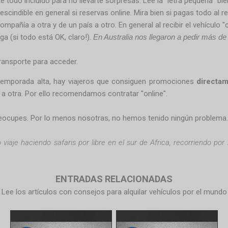
té todo incluido para no llevarte sorpresas. Lee la "letra pequeña" bie
escindible en general si reservas online. Mira bien si pagas todo al 
mpañía a otra y de un país a otro. En general al recibir el vehículo "
ga (si todo está OK, claro!).
En Australia nos llegaron a pedir más d
 transporte para acceder.
emporada alta, hay viajeros que consiguen promociones
directam
a otra. Por ello recomendamos contratar "online".
preocupes. Por lo menos nosotras, no hemos tenido ningún problema
 viaje haciendo safaris por libre en el sur de Africa, recorriendo por 
ENTRADAS RELACIONADAS
Lee los artículos con consejos para alquilar vehículos por el mundo