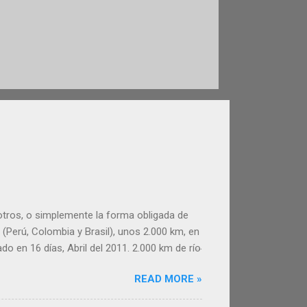
 otros, o simplemente la forma obligada de
(Perú, Colombia y Brasil), unos 2.000 km, en
do en 16 días, Abril del 2011. 2.000 km de río
e este inolvidable viaje. Esperamos
READ MORE »
er útil a la hora de organizar tu viaje por el
 y las tres ciudades donde paramos,