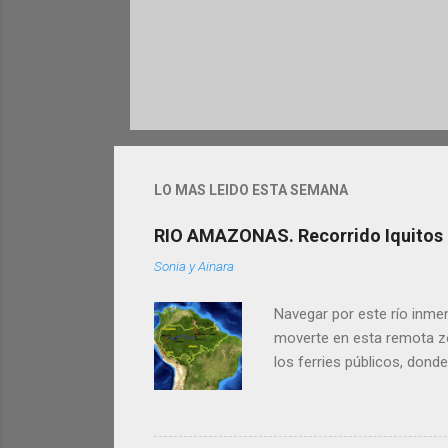
LO MAS LEIDO ESTA SEMANA
RIO AMAZONAS. Recorrido Iquitos -
Sonia y Ainara
Navegar por este río inmen
moverte en esta remota zon
los ferries públicos, donde
Amazonas (500km en Perú +
nuestros tips te sean útile
famoso Río Amazonas. Es 