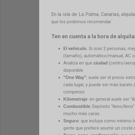
En la isla de La Palma, Canarias, alqui
que los podemos recomendar.
Ten en cuenta a la hora de alquila
El vehículo.
Si sois 2 personas, mej
(tamaño), automático/manual, AC o 
Analiza en que
ciudad
(centro/aerop
disponible.
"One Way"
: suele ser el precio ext
cada lugar, y puede ser más barato 
compensó.
Kilometraje
: en general suele ser "
Combustible
: Depósito "lleno/llen
mucho más caras.
Seguro
: que incluya como mínimo lo 
gente que prefiere asumir un coste