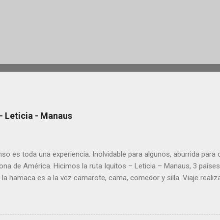
 Leticia - Manaus
so es toda una experiencia. Inolvidable para algunos, aburrida para
a de América. Hicimos la ruta Iquitos – Leticia – Manaus, 3 países 
 la hamaca es a la vez camarote, cama, comedor y silla. Viaje realiza
 1.500km en Brasil). ➡ Lee todos los artículos que escribimos sobr
s para organizar tu recorrido Te dejamos la información que te puede s
tal la inmensidad del Amazonas, que parece que navegas por el mar