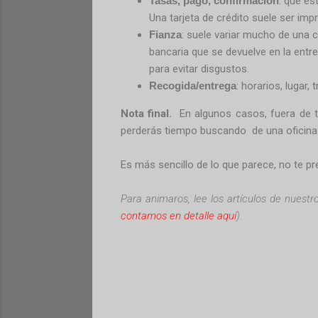
Tasas, pago, confirmación
: que es
Una tarjeta de crédito suele ser impr
Fianza
: suele variar mucho de una co
bancaria que se devuelve en la entre
para evitar disgustos.
Recogida/entrega
: horarios, lugar,
Nota final.
En algunos casos, fuera de t
perderás
tiempo buscando de una oficina 
Es más sencillo de lo que parece, no te 
Para animaros, lee los artículos de nuestro
contamos en detalle aquí
).