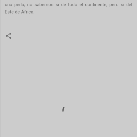
una perla, no sabemos si de todo el continente, pero sí del
Este de África.
C
o
m
e
n
t
a
r
i
o
s