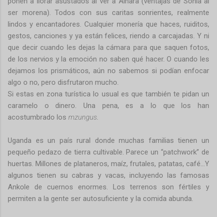
ponen a llorar asustados al ver a Ainara (ventajas de Sonia al
ser morena). Todos con sus caritas sonrientes, realmente
lindos y encantadores. Cualquier monería que haces, ruiditos,
gestos, canciones y ya están felices, riendo a carcajadas. Y ni
que decir cuando les dejas la cámara para que saquen fotos,
de los nervios y la emoción no saben qué hacer. O cuando les
dejamos los prismáticos, aún no sabemos si podían enfocar
algo o no, pero disfrutaron mucho.
Si estas en zona turística lo usual es que también te pidan un
caramelo o dinero. Una pena, es a lo que los han
acostumbrado los
mzungus
.
Uganda es un país rural donde muchas familias tienen un
pequeño pedazo de tierra cultivable. Parece un “patchwork” de
huertas. Millones de plataneros, maíz, frutales, patatas, café…Y
algunos tienen su cabras y vacas, incluyendo las famosas
Ankole de cuernos enormes. Los terrenos son fértiles y
permiten a la gente ser autosuficiente y la comida abunda.