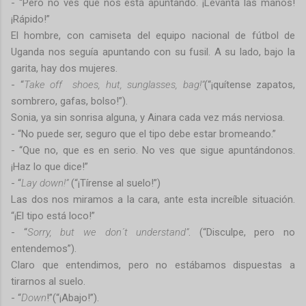
- “Pero no ves que nos está apuntando. ¡Levanta las manos!
¡Rápido!”
El hombre, con camiseta del equipo nacional de fútbol de
Uganda nos seguía apuntando con su fusil. A su lado, bajo la
garita, hay dos mujeres.
- “
Take off
shoes, hut, sunglasses, bag!”
(“¡quítense zapatos,
sombrero, gafas, bolso!”).
Sonia, ya sin sonrisa alguna, y Ainara cada vez más nerviosa.
- “No puede ser, seguro que el tipo debe estar bromeando.”
- “Que no, que es en serio. No ves que sigue apuntándonos.
¡Haz lo que dice!”
- “
Lay down!”
(“¡Tírense al suelo!”)
Las dos nos miramos a la cara, ante esta increíble situación.
“¡El tipo está loco!”
- “
Sorry, but we don´t understand”
. (“Disculpe, pero no
entendemos”).
Claro que entendimos, pero no estábamos dispuestas a
tirarnos al suelo.
- “
Down
!”(“¡Abajo!”).