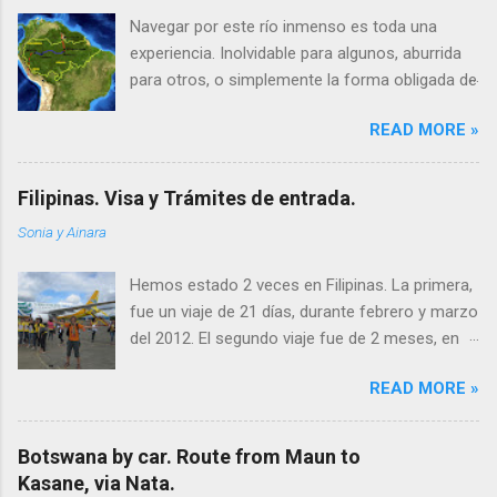
Navegar por este río inmenso es toda una
experiencia. Inolvidable para algunos, aburrida
para otros, o simplemente la forma obligada de
moverte en esta remota zona de América.
READ MORE »
Hicimos la ruta Iquitos – Leticia – Manaus, 3
países (Perú, Colombia y Brasil), unos 2.000 km,
en los ferries públicos, donde la hamaca es a la
Filipinas. Visa y Trámites de entrada.
vez camarote, cama, comedor y silla. Viaje
Sonia y Ainara
realizado en 16 días, Abril del 2011. 2.000 km de
río Amazonas (500km en Perú + 1.500km en
Hemos estado 2 veces en Filipinas. La primera,
Brasil). ➡ Lee todos los artículos que
fue un viaje de 21 días, durante febrero y marzo
escribimos sobre este inolvidable viaje.
del 2012. El segundo viaje fue de 2 meses, en
Esperamos nuestros tips te sean útiles para
marzo y abril del 2013. VISA PARA FILIPINAS
organizar tu recorrido Te dejamos la
READ MORE »
No se necesita visa de entrada para la gran
información que te puede ser útil a la hora de
mayoría de los paises (incluso para
organizar tu viaje por el famoso Río Amazonas.
Colombianos). Después de nuestra última
Es tal la inmensidad del Amazonas, que parece
Botswana by car. Route from Maun to
visita, el gobierno de Filipinas cambió hacia
que navegas por el mar y las tres ciudades
Kasane, via Nata.