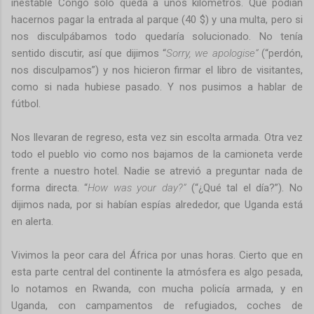
inestable Congo sólo queda a unos kilómetros. Que podían
hacernos pagar la entrada al parque (40 $) y una multa, pero si
nos disculpábamos todo quedaría solucionado. No tenía
sentido discutir, así que dijimos “
Sorry, we apologise”
(“perdón,
nos disculpamos”) y nos hicieron firmar el libro de visitantes,
como si nada hubiese pasado. Y nos pusimos a hablar de
fútbol.
Nos llevaran de regreso, esta vez sin escolta armada. Otra vez
todo el pueblo vio como nos bajamos de la camioneta verde
frente a nuestro hotel. Nadie se atrevió a preguntar nada de
forma directa. “
How was your day?”
(“¿Qué tal el día?”). No
dijimos nada, por si habían espías alrededor, que Uganda está
en alerta.
Vivimos la peor cara del África por unas horas. Cierto que en
esta parte central del continente la atmósfera es algo pesada,
lo notamos en Rwanda, con mucha policía armada, y en
Uganda, con campamentos de refugiados, coches de