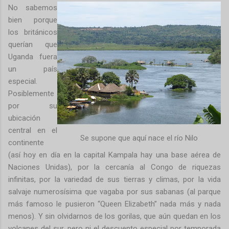
No sabemos
bien porque
los británicos
querían que
Uganda fuera
un país
especial.
Posiblemente
por su
ubicación
central en el
Se supone que aquí nace el río Nilo
continente
(así hoy en día en la capital Kampala hay una base aérea de
Naciones Unidas), por la cercanía al Congo de riquezas
infinitas, por la variedad de sus tierras y climas, por la vida
salvaje numerosísima que vagaba por sus sabanas (al parque
más famoso le pusieron “Queen Elizabeth” nada más y nada
menos). Y sin olvidarnos de los gorilas, que aún quedan en los
volcanes del sur, pero ni el descuento especial por temporada