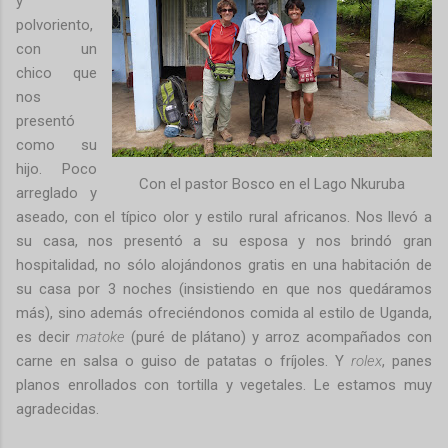
y
polvoriento,
con un
chico que
nos
presentó
como su
hijo. Poco
Con el pastor Bosco en el Lago Nkuruba
arreglado y
aseado, con el típico olor y estilo rural africanos. Nos llevó a
su casa, nos presentó a su esposa y nos brindó gran
hospitalidad, no sólo alojándonos gratis en una habitación de
su casa por 3 noches (insistiendo en que nos quedáramos
más), sino además ofreciéndonos comida al estilo de Uganda,
es decir
matoke
(puré de plátano) y arroz acompañados con
carne en salsa o guiso de patatas o fríjoles. Y
rolex
, panes
planos enrollados con tortilla y vegetales. Le estamos muy
agradecidas.