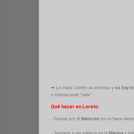
➡ Lo malo: Loreto es extenso y
no hay t
o intenta pedir "raite".
Qué hacer en Loreto:
- Pasear por el
Malecón
(si no hace viento
- Sentarte a ver pájaros en la
Marina
y tom