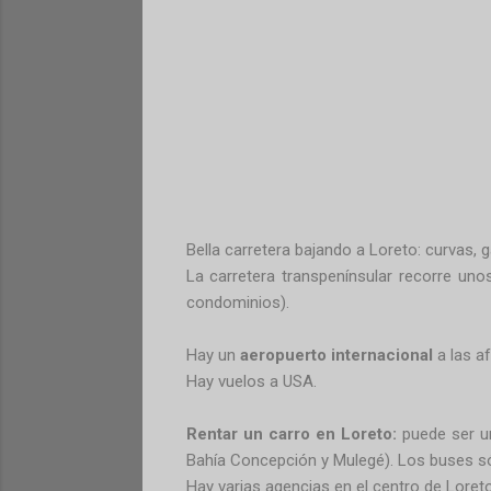
Bella carretera bajando a Loreto: curvas, gar
La carretera transpenínsular recorre uno
condominios).
Hay un
aeropuerto internacional
a las a
Hay vuelos a USA.
Rentar un carro en Loreto:
puede ser una
Bahía Concepción y Mulegé). Los buses sól
Hay varias agencias en el centro de Loreto