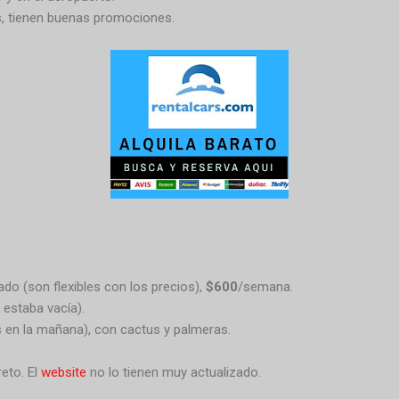
s, tienen buenas promociones.
ado (son flexibles con los precios),
$600
/semana.
o estaba vacía).
los en la mañana), con cactus y palmeras.
eto. El
website
no lo tienen muy actualizado.