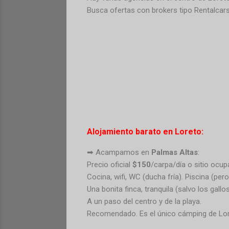
Busca ofertas con brokers tipo Rentalcar
Alojamiento barato en Loreto:
➡ Acampamos en
Palmas Altas
:
Precio oficial
$150
/carpa/día o sitio ocup
Cocina, wifi, WC (ducha fría). Piscina (per
Una bonita finca, tranquila (salvo los gal
A un paso del centro y de la playa.
Recomendado. Es el único cámping de Lor