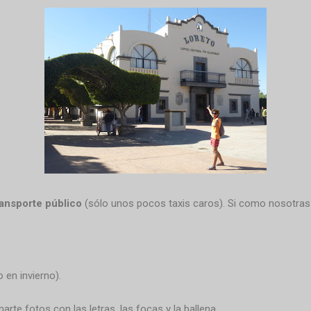
ransporte público
(sólo unos pocos taxis caros). Si como nosotras 
 en invierno).
arte fotos con las letras, las focas y la ballena.