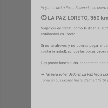
Viajamos de La Paz a Ensenada, en enero-f
⓵ LA PAZ-LORETO, 360 km
Viajamos de “raite”, como le dicen al aut
estábamos en Loreto.
Si no te atreves y no quieres pagar el c
costar la mitad), aunque las pocas vece
Hay pocos buses al día, conectando con el
➡
Tip para echar dedo en La Paz hacia Lor
Toma un bus urbano hasta Walmart ($10) y