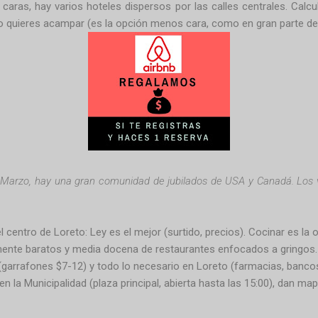
caras, hay varios hoteles dispersos por las calles centrales. Cal
no quieres acampar (es la opción menos cara, como en gran parte de 
 Marzo, hay una gran comunidad de jubilados de USA y Canadá. Los v
l centro de Loreto: Ley es el mejor (surtido, precios). Cocinar es l
mente baratos y media docena de restaurantes enfocados a gringos.
(garrafones $7-12) y todo lo necesario en Loreto (farmacias, bancos,
en la Municipalidad (plaza principal, abierta hasta las 15:00), dan map