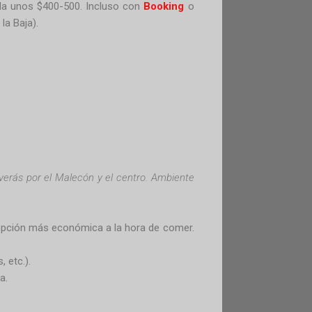
cula unos $400-500. Incluso con
Booking
o
la Baja).
erás por el Malecón y el centro. Ambiente
a opción más económica a la hora de comer.
 etc.).
a.