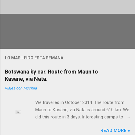
P
u
b
l
i
c
a
r
u
LO MAS LEIDO ESTA SEMANA
n
c
Botswana by car. Route from Maun to
o
m
Kasane, via Nata.
e
n
Viajes con Mochila
t
a
We travelled in October 2014. The route from
r
i
Maun to Kasane, via Nata is around 610 km. We
o
did this route in 3 days. Interesting camps to
stop on the way. Good tarred roads. Be careful
READ MORE »
with cattle. Empty road (Maun to Nata) and few