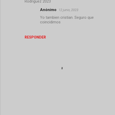
Rodriguez 2023
o
Anónimo
12 junio, 2023
s
Yo tambien cristian. Seguro que
coincidimos
RESPONDER