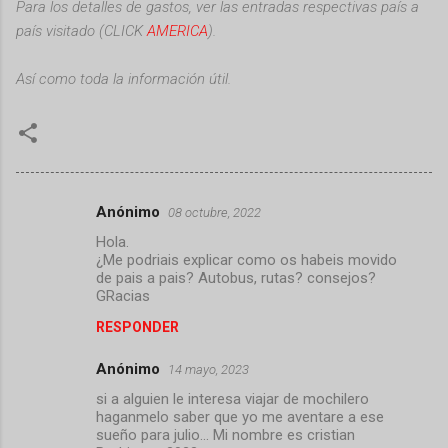
Para los detalles de gastos, ver las entradas respectivas país a
país visitado (CLICK
AMERICA
).
Así como toda la información útil.
Anónimo
08 octubre, 2022
C
Hola.
o
¿Me podriais explicar como os habeis movido
m
de pais a pais? Autobus, rutas? consejos?
GRacias
e
RESPONDER
n
t
Anónimo
14 mayo, 2023
a
si a alguien le interesa viajar de mochilero
haganmelo saber que yo me aventare a ese
r
sueño para julio... Mi nombre es cristian
i