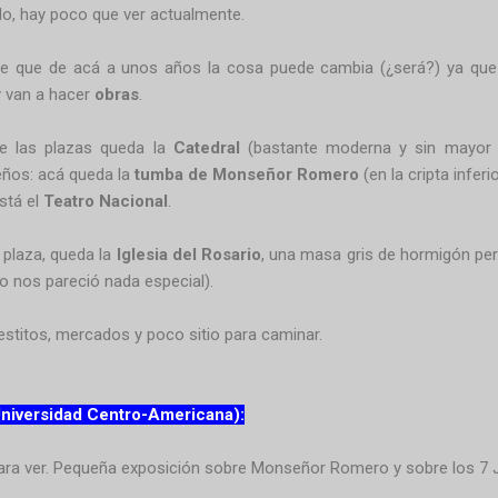
do, hay poco que ver actualmente.
e que de acá a unos años la cosa puede cambia (¿será?) ya que l
y van a hacer
obras
.
e las plazas queda la
Catedral
(bastante moderna y sin mayor e
eños: acá queda la
tumba de Monseñor Romero
(en la cripta inferio
stá el
Teatro Nacional
.
a plaza, queda la
Iglesia del Rosario
, una masa gris de hormigón pe
o nos pareció nada especial).
estitos, mercados y poco sitio para caminar.
niversidad Centro-Americana):
para ver. Pequeña exposición sobre Monseñor Romero y sobre los 7 J