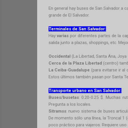
En general hay buses de San Salvador a c
grande de El Salvador.
Terminales de San Salvador:
Hay
varias
por diferentes partes de la ca
salida junto a plazas, shoppings, etc. Mej
Occidental
(La Libertad, Santa Ana, Joya
Cerca de la Plaza Libertad
(centro) tamb
La Ceiba-Guadalupe
(para evitarse ir al
Estos últimos también pasan por Santa Tec
Transporte urbano en San Salvador:
Buses/busetas
: 0.20-0.25 $. Muchas ru
Pregunta a los locales.
Sitramss
: nuevo sistema de buses articu
De momento sólo una línea, la Troncal 1 (
poco práctico para viajeros. Requiere uso 