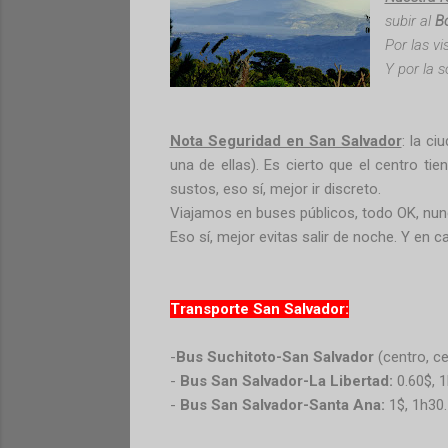
subir al
B
Por las vi
Y por la 
Nota Seguridad en San Salvador
: la c
una de ellas). Es cierto que el centro ti
sustos, eso sí, mejor ir discreto.
Viajamos en buses públicos, todo OK, nun
Eso sí, mejor evitas salir de noche. Y en c
Transporte San Salvador:
-
Bus Suchitoto-San Salvador
(centro, c
-
Bus San Salvador-La Libertad:
0.60$, 1
-
Bus San Salvador-Santa Ana:
1$, 1h30.