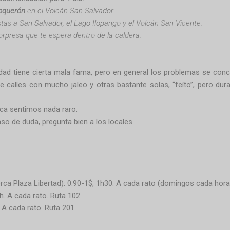
oquerón
en el Volcán San Salvador.
stas a San Salvador, el Lago Ilopango y el Volcán San Vicente.
sorpresa que te espera dentro de la caldera.
iudad tiene cierta mala fama, pero en general los problemas se con
ene calles con mucho jaleo y otras bastante solas, “feíto”, pero dur
ca sentimos nada raro.
aso de duda, pregunta bien a los locales.
erca Plaza Libertad): 0.90-1$, 1h30. A cada rato (domingos cada hora
h. A cada rato. Ruta 102.
 A cada rato. Ruta 201.