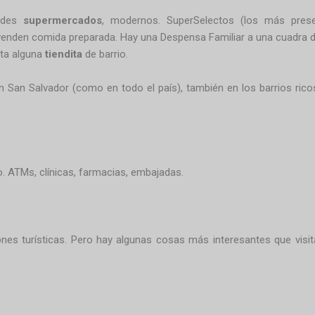
ndes
supermercados
, modernos. SuperSelectos (los más presen
nden comida preparada. Hay una Despensa Familiar a una cuadra de
ta alguna
tiendita
de barrio.
n San Salvador (como en todo el país), también en los barrios rico
io. ATMs, clínicas, farmacias, embajadas.
ones turísticas. Pero hay algunas cosas más interesantes que visit