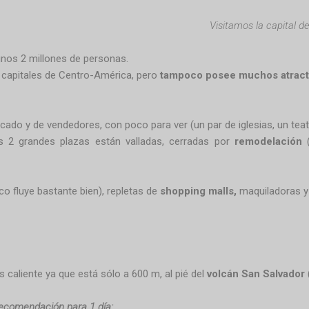
Visitamos la capital d
unos 2 millones de personas.
s capitales de Centro-América, pero
tampoco posee muchos atract
cado y de vendedores, con poco para ver (un par de iglesias, un teat
s 2 grandes plazas están valladas, cerradas por
remodelación
(
ico fluye bastante bien), repletas de
shopping malls,
maquiladoras y
es caliente ya que está sólo a 600 m, al pié del
volcán San Salvador
ecomendación para 1 día: