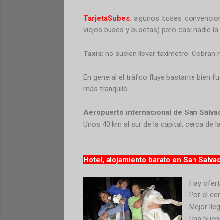
TarjetaSubes
: algunos buses convencion
viejos buses y busetas) pero casi nadie l
Taxis
: no suelen llevar taxímetro. Cobran
En general el tráfico fluye bastante bien 
más tranquilo.
Aeropuerto internacional de San Salva
Unos 40 km al sur de la capital, cerca de 
Hotel, alojamiento barato en San Salvad
Hay oferta
Por el ce
Mejor lle
Una buena