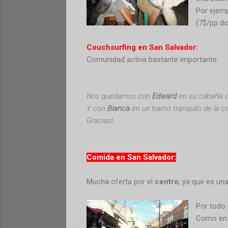
Por ejem
(7$/pp do
Couchsurfing en San Salvador:
Comunidad activa bastante importante.
Nos quedamos con
Edward
en su cabaña d
Y con
Bianca
en un barrio tranquilo de la c
Gracias!
Comida en San Salvador:
Mucha oferta por el
centro
, ya que es un
Por todo 
Como en 