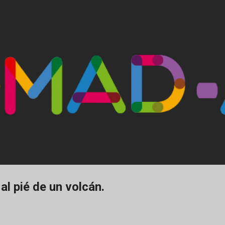
Ir al contenido principal
al pié de un volcán.