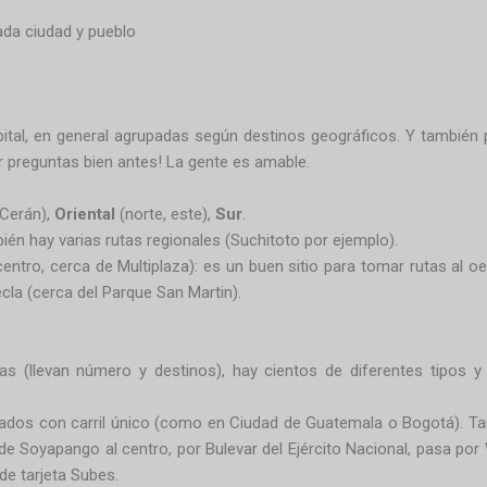
ada ciudad y pueblo
pital, en general agrupadas según destinos geográficos. Y también
or preguntas bien antes! La gente es amable.
 Cerán),
Oriental
(norte, este),
Sur
.
ién hay varias rutas regionales (Suchitoto por ejemplo).
 centro, cerca de Multiplaza): es un buen sitio para tomar rutas al o
la (cerca del Parque San Martin).
tas (llevan número y destinos), hay cientos de diferentes tipos 
lados con carril único (como en Ciudad de Guatemala o Bogotá). Tar
de Soyapango al centro, por Bulevar del Ejército Nacional, pasa por 
de tarjeta Subes.