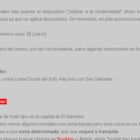
ales han puesto el dispositivo (“súbete a la modernidad!” dicen s
a usa ya que no aplica descuentos. De momento, en plan promocional
 mínimo unos 5$ (caro!).
fuera del centro, por las circunvalares, salvo algunas retenciones 
dor:
la costa (zona Costa del Sol). Hay bus con San Salvador.
or:
 de todo tipo en la capital de El Salvador.
ntro vimos algunos hostales con pinta barata pero esta zona no es t
gas a una
zona determinada
, que sea
segura y tranquila
.
 idea es buscar ofertas en
Booking
o Airbnb, algún “hostal tipo bac