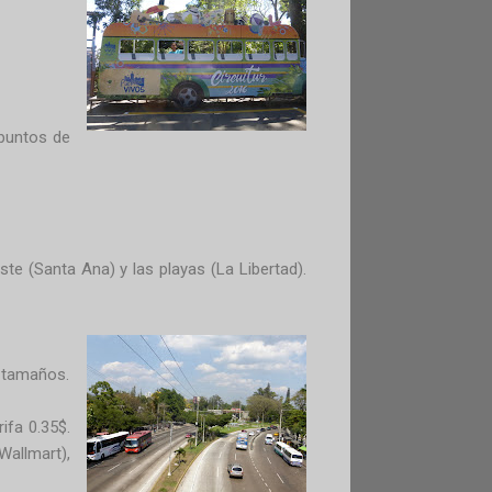
 puntos de
este (Santa Ana) y las playas (La Libertad).
y tamaños.
ifa 0.35$.
Wallmart),