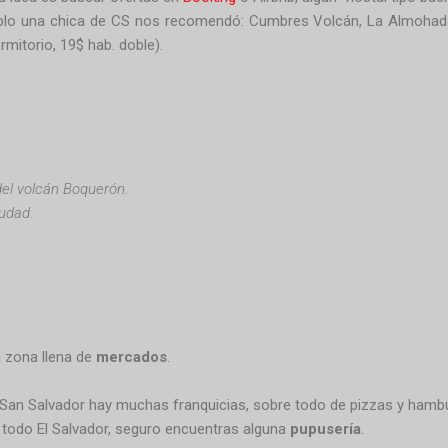
plo una chica de CS nos recomendó: Cumbres Volcán, La Almohada
rmitorio, 19$ hab. doble).
el volcán Boquerón.
iudad.
a zona llena de
mercados
.
San Salvador hay muchas franquicias, sobre todo de pizzas y hamb
todo El Salvador, seguro encuentras alguna
pupusería
.