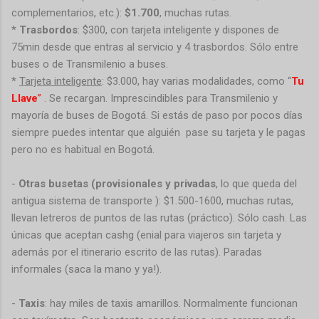
complementarios, etc.):
$1.700
, muchas rutas.
*
Trasbordos
: $300, con tarjeta inteligente y dispones de
75min desde que entras al servicio y 4 trasbordos. Sólo entre
buses o de Transmilenio a buses.
*
Tarjeta inteligente
: $3.000, hay varias modalidades, como “
Tu
Llave
”
. Se recargan. Imprescindibles para Transmilenio y
mayoría de buses de Bogotá. Si estás de paso por pocos días
siempre puedes intentar que alguién pase su tarjeta y le pagas
pero no es habitual en Bogotá.
-
Otras busetas (provisionales y privadas
, lo que queda del
antigua sistema de transporte ): $1.500-1600, muchas rutas,
llevan letreros de puntos de las rutas (práctico). Sólo cash. Las
únicas que aceptan cashg
(
enial para viajeros sin tarjeta y
además por el itinerario escrito de las rutas). Paradas
informales (saca la mano y ya!).
-
Taxis
: hay miles de taxis amarillos. Normalmente funcionan