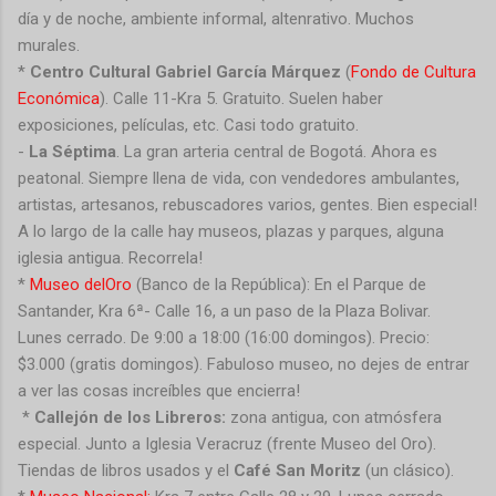
día y de noche, ambiente informal, altenrativo. Muchos
murales.
*
Centro Cultural Gabriel García Márquez
(
Fondo de Cultura
Económica
).
Calle 11-Kra 5. Gratuito. Suelen haber
exposiciones, películas, etc. Casi todo gratuito.
-
La Séptima
. La gran arteria central de Bogotá. Ahora es
peatonal. Siempre llena de vida, con vendedores ambulantes,
artistas, artesanos, rebuscadores varios, gentes. Bien especial!
A lo largo de la calle hay museos, plazas y parques, alguna
iglesia antigua. Recorrela!
*
Museo delOro
(Banco de la República):
En el Parque de
Santander, Kra 6ª- Calle 16, a un paso de la Plaza Bolivar.
Lunes cerrado. De 9:00 a 18:00 (16:00 domingos). Precio:
$3.000 (gratis domingos). Fabuloso museo, no dejes de entrar
a ver las cosas increíbles que encierra!
*
Callejón de los Libreros:
zona antigua, con atmósfera
especial. Junto a Iglesia Veracruz (frente Museo del Oro).
Tiendas de libros usados y el
Café San Moritz
(un clásico).