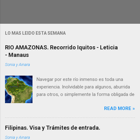
LO MAS LEIDO ESTA SEMANA
RIO AMAZONAS. Recorrido Iquitos - Leticia
- Manaus
Sonia y Ainara
Navegar por este río inmenso es toda una
experiencia. Inolvidable para algunos, aburrida
para otros, o simplemente la forma obligada de
moverte en esta remota zona de América.
READ MORE »
Hicimos la ruta Iquitos – Leticia – Manaus, 3
países (Perú, Colombia y Brasil), unos 2.000 km,
en los ferries públicos, donde la hamaca es a la
Filipinas. Visa y Trámites de entrada.
vez camarote, cama, comedor y silla. Viaje
Sonia y Ainara
realizado en 16 días, Abril del 2011. 2.000 km de