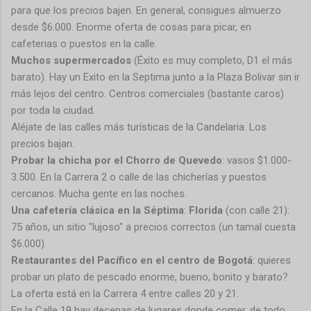
para que los precios bajen. En general, consigues almuerzo
desde $6.000. Enorme oferta de cosas para picar, en
cafeterias o puestos en la calle.
Muchos supermercados
(Éxito es muy completo, D1 el más
barato). Hay un Exito en la Septima junto a la Plaza Bolivar sin ir
más lejos del centro. Centros comerciales (bastante caros)
por toda la ciudad.
Aléjate de las calles más turísticas de la Candelaria. Los
precios bajan.
Probar la chicha por el Chorro de Quevedo
: vasos $1.000-
3.500. En la Carrera 2 o calle de las chicherías y puestos
cercanos. Mucha gente en las noches.
Una cafetería clásica en la Séptima
:
Florida
(con calle 21):
75 años, un sitio "lujoso" a precios correctos (un tamal cuesta
$6.000).
Restaurantes del Pacífico en el centro de Bogotá
: quieres
probar un plato de pescado enorme, bueno, bonito y barato?
La oferta está en la Carrera 4 entre calles 20 y 21.
En la Calle 19 hay decenas de lugares donde comer, de todo