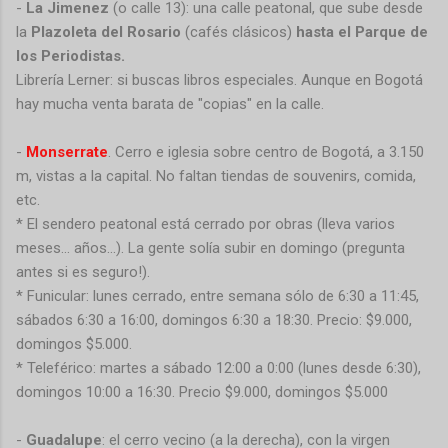
-
La Jimenez
(o calle 13): una calle peatonal, que sube desde
la
Plazoleta del Rosario
(cafés clásicos)
hasta el Parque de
los Periodistas.
Librería Lerner: si buscas libros especiales. Aunque en Bogotá
hay mucha venta barata de "copias" en la calle.
-
Monserrate
. Cerro e iglesia sobre centro de Bogotá, a 3.150
m, vistas a la capital. No faltan tiendas de souvenirs, comida,
etc.
* El sendero peatonal está cerrado por obras (lleva varios
meses… años…). La gente solía subir en domingo (pregunta
antes si es seguro!).
* Funicular: lunes cerrado, entre semana sólo de 6:30 a 11:45,
sábados 6:30 a 16:00, domingos 6:30 a 18:30. Precio: $9.000,
domingos $5.000.
* Teleférico: martes a sábado 12:00 a 0:00 (lunes desde 6:30),
domingos 10:00 a 16:30. Precio $9.000, domingos $5.000
-
Guadalupe
: el cerro vecino (a la derecha), con la virgen