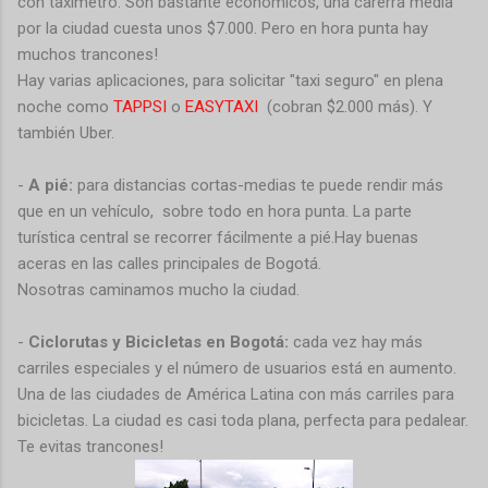
con taxímetro. Son bastante económicos, una carerra media
por la ciudad cuesta unos $7.000. Pero en hora punta hay
muchos trancones!
Hay varias aplicaciones, para solicitar "taxi seguro" en plena
noche como
TAPPSI
o
EASYTAXI
(cobran $2.000 más). Y
también Uber.
-
A pié:
para distancias cortas-medias te puede rendir más
que en un vehículo, sobre todo en hora punta. La parte
turística central se recorrer fácilmente a pié.Hay buenas
aceras en las calles principales de Bogotá.
Nosotras caminamos mucho la ciudad.
-
Ciclorutas y Bicicletas en Bogotá:
cada vez hay más
carriles especiales y el número de usuarios está en aumento.
Una de las ciudades de América Latina con más carriles para
bicicletas. La ciudad es casi toda plana, perfecta para pedalear.
Te evitas trancones!