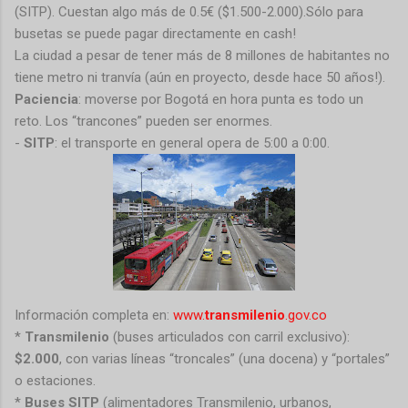
(SITP). Cuestan algo más de 0.5€ ($1.500-2.000).Sólo para
busetas se puede pagar directamente en cash!
La ciudad a pesar de tener más de 8 millones de habitantes no
tiene metro ni tranvía (aún en proyecto, desde hace 50 años!).
Paciencia
: moverse por Bogotá en hora punta es todo un
reto. Los “trancones” pueden ser enormes.
-
SITP
: el transporte en general opera de 5:00 a 0:00.
Información completa en:
www.
transmilenio
.gov.co
*
Transmilenio
(buses articulados con carril exclusivo):
$2.000
, con varias líneas “troncales” (una docena) y “portales”
o estaciones.
*
Buses SITP
(alimentadores Transmilenio, urbanos,