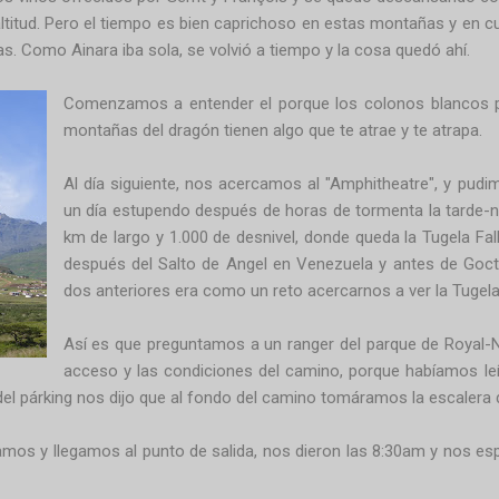
altitud. Pero el tiempo es bien caprichoso en estas montañas y en c
vias. Como Ainara iba sola, se volvió a tiempo y la cosa quedó ahí.
Comenzamos a entender el porque los colonos blancos pu
montañas del dragón tienen algo que te atrae y te atrapa.
Al día siguiente, nos acercamos al "Amphitheatre", y pud
un día estupendo después de horas de tormenta la tarde-n
km de largo y 1.000 de desnivel, donde queda la Tugela Fa
después del Salto de Angel en Venezuela y antes de Goc
dos anteriores era como un reto acercarnos a ver la Tugela
Así es que preguntamos a un ranger del parque de Royal-N
acceso y las condiciones del camino, porque habíamos leíd
el párking nos dijo que al fondo del camino tomáramos la escalera d
amos y llegamos al punto de salida, nos dieron las 8:30am y nos es