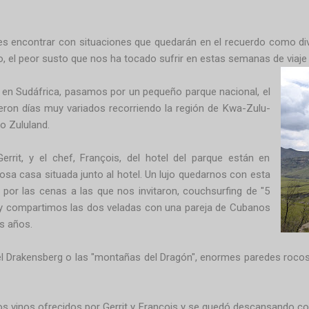
 encontrar con situaciones que quedarán en el recuerdo como diver
 el peor susto que nos ha tocado sufrir en estas semanas de viaje p
a en Sudáfrica, pasamos por un pequeño parque nacional, el
eron días muy variados recorriendo la región de Kwa-Zulu-
 o Zululand.
rrit, y el chef, François, del hotel del parque están en
sa casa situada junto al hotel. Un lujo quedarnos con esta
r y por las cenas a las que nos invitaron, couchsurfing de "5
y compartimos las dos veladas con una pareja de Cubanos
s años.
el Drakensberg o las "montañas del Dragón", enormes paredes roco
s vinos ofrecidos por Gerrit y François y se quedó descansando con