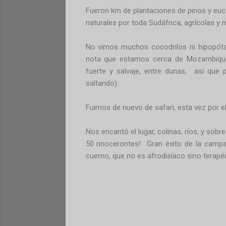
Fueron km de plantaciones de pinos y eu
naturales por toda Sudáfrica, agrícolas y 
No vimos muchos cocodrilos ni hipopóta
nota que estamos cerca de Mozambique y
fuerte y salvaje, entre dunas,
así que p
saltando).
Fuimos de nuevo de safari, esta vez por el
Nos encantó el lugar, colinas, ríos, y so
50 rinocerontes!
Gran éxito de la campa
cuerno, que no es afrodisíaco sino terapéu