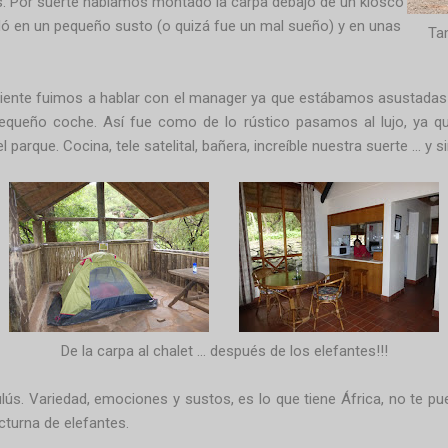
as. Por suerte habíamos montado la carpa debajo de un kiosco
dó en un pequeño susto (o quizá fue un mal sueño) y en unas
Ta
iente fuimos a hablar con el manager ya que estábamos asustadas por 
equeño coche. Así fue como de lo rústico pasamos al lujo, ya q
 parque. Cocina, tele satelital, bañera, increíble nuestra suerte ... y s
De la carpa al chalet ... después de los elefantes!!!
ulús. Variedad, emociones y sustos, es lo que tiene África, no te p
turna de elefantes.