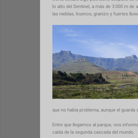
lo alto del Sentinel, a más de 3.000 m de 
las nieblas, truenos, granizo y fuertes llu
que no había problema, aunque el guarda d
Entre que llegamos al parque, nos inform
caída de la segunda cascada del mundo.