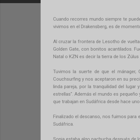
Cuando recorres mundo siempre te puedes
vivimos en el Drakensberg, es de momento,
Al cruzar la frontera de Lesotho de vuelt
Golden Gate, con bonitos acantilados. Fu
Natal o KZN es decir la tierra de los Zúlus
Tuvimos la suerte de que el mánager, Ge
Couchsurfing y nos aceptaron en su precio
linda pareja, por la tranquilidad del luga
estrellas". Además el mundo es pequeño 
que trabajan en Sudáfrica desde hace uno
Finalizado el descanso, nos fuimos para 
Sudáfrica.
Sonia estaba algo pachucha después de lo