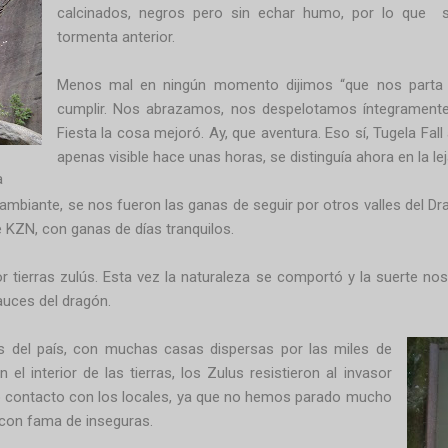
calcinados, negros pero sin echar humo, por lo que
tormenta anterior.
Menos mal en ningún momento dijimos “que nos parta 
cumplir. Nos abrazamos, nos despelotamos íntegramente
Fiesta la cosa mejoró. Ay, que aventura. Eso sí, Tugela Fall
apenas visible hace unas horas, se distinguía ahora en la le
a
ambiante, se nos fueron las ganas de seguir por otros valles del Dra
e KZN, con ganas de días tranquilos.
 tierras zulús. Esta vez la naturaleza se comportó y la suerte n
auces del dragón.
 del país, con muchas casas dispersas por las miles de
el interior de las tierras, los Zulus resistieron al invasor
contacto con los locales, ya que no hemos parado mucho
 con fama de inseguras.