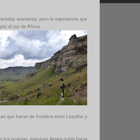
tidas aventuras, pero la experiencia que
or el sur de África.
sas que hacen de frontera entre Lesotho y
 los guardas, mientras Ainara subía hacia