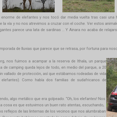
 enorme de elefantes y nos tocó dar media vuelta tras casi una 
e la vía y no nos atrevimos a cruzar con el coche. Ver estos ani
gantes parece una lata de sardinas ... Y Ainara no acaba de relajars
emporada de lluvias que parece que se retrasa, por fortuna para noso
berg, nos fuimos a acampar a la reserva de Ithala, un parque
na de camping queda lejos de todo, en medio del parque, a 20
in vallado de protección, así que estábamos rodeadas de vida
 elefantes). Como había dos familias de sudafricanos de
ndo, algo metálico que era golpeado. “Oh, los elefantes! Nos
 La cosa es que estuvimos un buen rato atentas, escuchando,
 los reflejos de las linternas de los vecinos que nos alumbraban