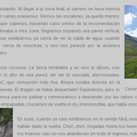
sfrutando. Al llegar a la zona final, el camino se hace menos
en varias ocasiones. Vemos las escaleras, ya queda menos.
o que subimos, haciendo caso omiso de la recomendación
levaba a otra zona. Seguimos trepando una pared vertical,
sas estábamos, ya cerca de ver la caída de agua, cuando
 cerca de nosotras, o eso nos pareció por la acústica
tro.
os rocosos. La tierra temblabla y se vino el diluvio, con
n lo alto de una pared, sin ver la cascada, aterrorizadas.
o", que sensación más fea, Ainara notaba dolores en la
Camin
piernas. El dragón se había despertado! Esperamos, pero lo
mos para no patinar y comenzamos a descender por las raíces con
s, empapadas, cruzamos de vuelta el río, irreconocible, que había cre
En esas, cuando ya casi estábamos en la senda fácil, n
habían dado la vuelta. Chof, chef, mojadas hasta los hues
los truenos casi no nos abandonan en todo el regreso, má