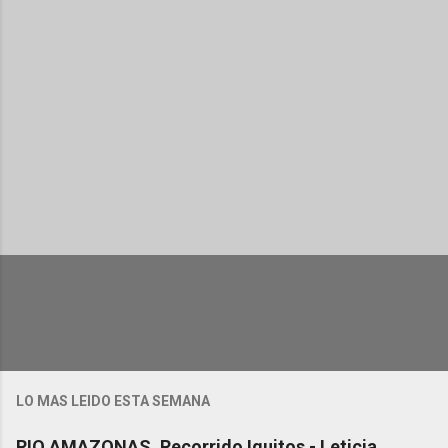
i
o
s
LO MAS LEIDO ESTA SEMANA
RIO AMAZONAS. Recorrido Iquitos - Leticia