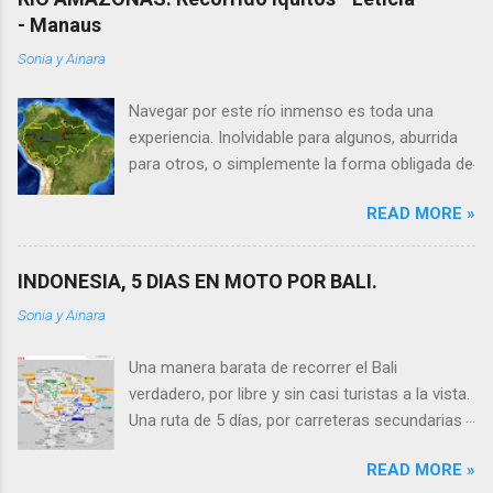
- Manaus
Sonia y Ainara
Navegar por este río inmenso es toda una
experiencia. Inolvidable para algunos, aburrida
para otros, o simplemente la forma obligada de
moverte en esta remota zona de América.
READ MORE »
Hicimos la ruta Iquitos – Leticia – Manaus, 3
países (Perú, Colombia y Brasil), unos 2.000 km,
en los ferries públicos, donde la hamaca es a la
INDONESIA, 5 DIAS EN MOTO POR BALI.
vez camarote, cama, comedor y silla. Viaje
Sonia y Ainara
realizado en 16 días, Abril del 2011. 2.000 km de
río Amazonas (500km en Perú + 1.500km en
Una manera barata de recorrer el Bali
Brasil). ➡ Lee todos los artículos que
verdadero, por libre y sin casi turistas a la vista.
escribimos sobre este inolvidable viaje.
Una ruta de 5 días, por carreteras secundarias
Esperamos nuestros tips te sean útiles para
principalmente, recorriendo parte de los lugares
organizar tu recorrido Te dejamos la
READ MORE »
más importantes. Muy recomendado!
información que te puede ser útil a la hora de