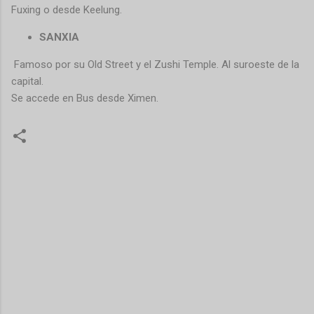
Fuxing o desde Keelung.
SANXIA
Famoso por su Old Street y el Zushi Temple. Al suroeste de la
capital.
Se accede en Bus desde Ximen.
C
o
m
e
n
t
a
r