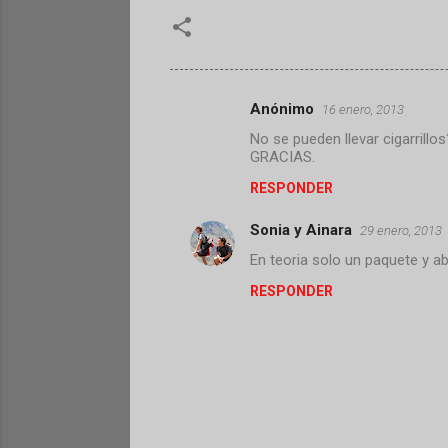
Anónimo
16 enero, 2013
C
No se pueden llevar cigarrillos
o
GRACIAS.
m
RESPONDER
e
Sonia y Ainara
n
29 enero, 2013
t
En teoria solo un paquete y ab
a
RESPONDER
r
i
o
s