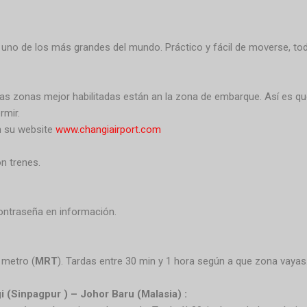
uno de los más grandes del mundo. Práctico y fácil de moverse, tod
. las zonas mejor habilitadas están an la zona de embarque. Así es q
rmir.
n su website
www.changiairport.com
on trenes.
contraseña en información.
 metro (
MRT
). Tardas entre 30 min y 1 hora según a que zona vayas
 (Sinpagpur ) – Johor Baru (Malasia) :