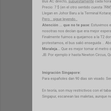
Bus AC directo,
supuestamente
cada hora,
Precio: 7 $ (en el otro sentido cuesta 7RM
Llegan en Johor Baru a la Terminal Kotaray
Pero... sigue leyendo...
Atención ... que no te pase:
Estuvimos e
nosotras nos decían que era mejor esperar 
Finalmente fuimos a quejarnos a
la T
2 don
protestamos, el bus salió enseguida ... Ab
Moraleja...
Que es mejor tomar el metro d
JB. Por ejemplo ir hasta Newton Circus, 
Imigración Singapore:
Para españoles dan 90 días sin visado. Ser
En teoría, son muy restrictivos con el tabac
Singapur, escanean las maletas, aunque no