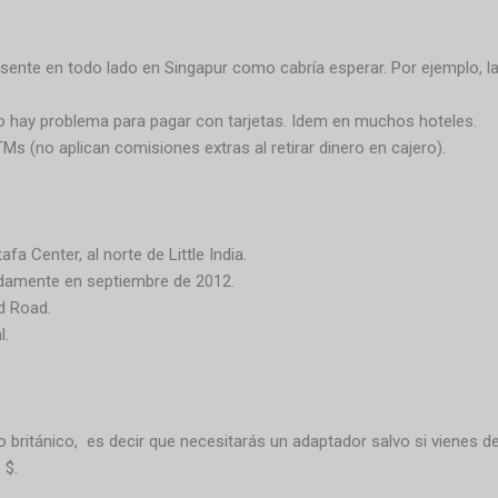
esente en todo lado en Singapur como cabría esperar. Por ejemplo, 
 hay problema para pagar con tarjetas. Idem en muchos hoteles.
s (no aplican comisiones extras al retirar dinero en cajero).
a Center, al norte de Little India.
adamente en septiembre de 2012.
d Road.
l.
o británico, es decir que necesitarás un adaptador salvo si vienes 
 $.