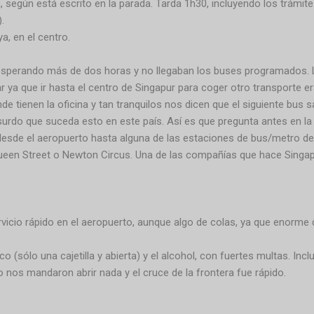
 según está escrito en la parada. Tarda 1h30, incluyendo los trámites
).
a, en el centro.
sperando más de dos horas y no llegaban los buses programados.
ya que ir hasta el centro de Singapur para coger otro transporte er
de tienen la oficina y tan tranquilos nos dicen que el siguiente bu
surdo que suceda esto en este país. Así es que pregunta antes en la 
esde el aeropuerto hasta alguna de las estaciones de bus/metro de
Queen Street o Newton Circus. Una de las compañías que hace Singa
vicio rápido en el aeropuerto, aunque algo de colas, ya que enorme d
o (sólo una cajetilla y abierta) y el alcohol, con fuertes multas. Incl
 nos mandaron abrir nada y el cruce de la frontera fue rápido.