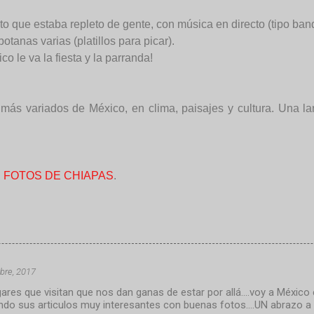
o que estaba repleto de gente, con música en directo (tipo band
botanas varias (platillos para picar).
le va la fiesta y la parranda!
ás variados de México, en clima, paisajes y cultura. Una la
 FOTOS DE CHIAPAS
.
bre, 2017
gares que visitan que nos dan ganas de estar por allá....voy a Méxic
yendo sus articulos muy interesantes con buenas fotos....UN abrazo a 