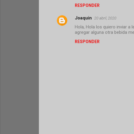
m
RESPONDER
e
Joaquin
n
20 abril, 2020
t
Hola, Hola los quiero inviar a 
agregar alguna otra bebida m
a
RESPONDER
r
i
o
s