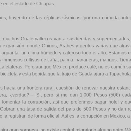
 en el estado de Chiapas.
us, huyendo de las réplicas sísmicas, por una cómoda autop
l: muchos Guatemaltecos van a sus tiendas y supermercados,
 expansión, donde Chinos, Arabes y gentes varias que atravie
a aguantar un clima húmedo y caluroso todo el año. Estamos en 
s inmensos cultivos de caña, palma, bananeras, mangos. Tierras
ras cafetaleras. Pero aunque México produce café, no es común
bicicleta y esta bebida que la trajo de Guadalajara a Tapachula 
 hacia una frontera rural, cuestión de renovar nuestra estan
era, ¿verdad? – Sí, pero si me dan 1.000 Pesos (50€) cada 
 fomentar la corrupción, así que preferimos pagar hotel y 
. Cobran una tasa de salida del país de 500 Pesos y no dan r
 la registran de forma oficial. Así es la corrupción en México, a 
stra gran sorpresa, no existe control migratorio alguno entre M