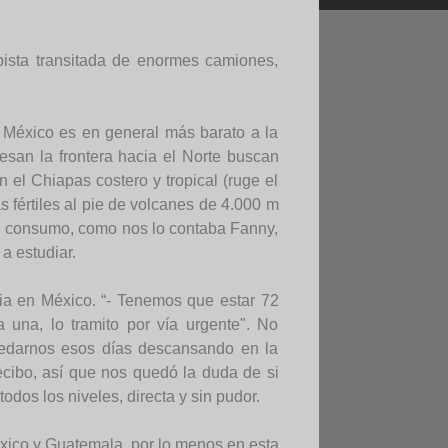
ista transitada de enormes camiones,
 México es en general más barato a la
san la frontera hacia el Norte buscan
el Chiapas costero y tropical (ruge el
 fértiles al pie de volcanes de 4.000 m
 su consumo, como nos lo contaba Fanny,
a estudiar.
cia en México. “- Tenemos que estar 72
una, lo tramito por vía urgente". No
quedarnos esos días descansando en la
ecibo, así que nos quedó la duda de si
todos los niveles, directa y sin pudor.
éxico y Guatemala, por lo menos en esta