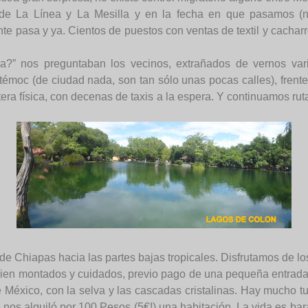
 de La Línea y La Mesilla y en la fecha en que pasamos (n
e pasa y ya. Cientos de puestos con ventas de textil y cacharre
a?” nos preguntaban los vecinos, extrañados de vernos var
oc (de ciudad nada, son tan sólo unas pocas calles), frente 
tera física, con decenas de taxis a la espera. Y continuamos r
de Chiapas hacia las partes bajas tropicales. Disfrutamos de l
y bien montados y cuidados, previo pago de una pequeña entra
 México, con la selva y las cascadas cristalinas. Hay mucho tu
 nos alquiló por 100 Pesos (5€!) una habitación. La vida es ba