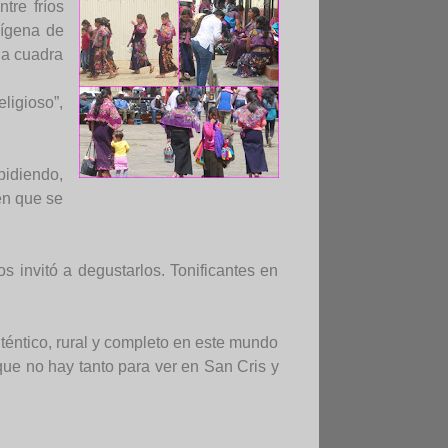
tre fríos
dígena de
da cuadra
ligioso”,
pidiendo,
en que se
 invitó a degustarlos. Tonificantes en
uténtico, rural y completo en este mundo
que no hay tanto para ver en San Cris y