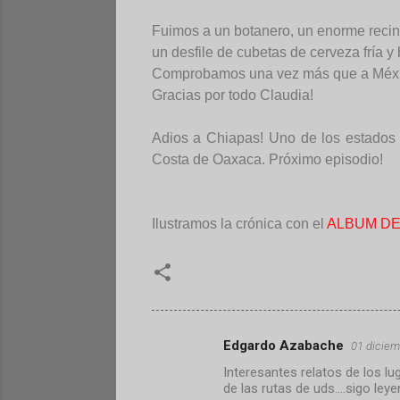
Fuimos a un botanero, un enorme recint
un desfile de cubetas de cerveza fría y 
Comprobamos una vez más que a México 
Gracias por todo Claudia!
Adios a Chiapas! Uno de los estados m
Costa de Oaxaca. Próximo episodio!
Ilustramos la crónica con el
ALBUM DE
Edgardo Azabache
01 diciem
C
Interesantes relatos de los lu
o
de las rutas de uds....sigo le