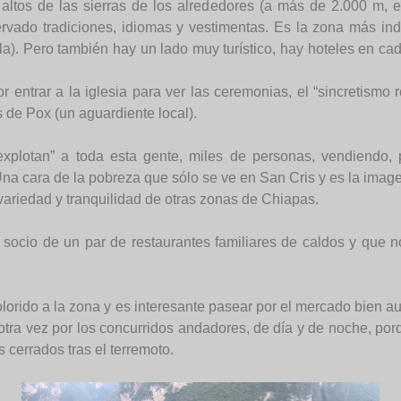
ltos de las sierras de los alrededores (a más de 2.000 m, en
vado tradiciones, idiomas y vestimentas. Es la zona más in
la). Pero también hay un lado muy turístico, hay hoteles en ca
trar a la iglesia para ver las ceremonias, el “sincretismo re
 de Pox (un aguardiente local).
plotan” a toda esta gente, miles de personas, vendiendo, 
 Una cara de la pobreza que sólo se ve en San Cris y es la imag
d, variedad y tranquilidad de otras zonas de Chiapas.
ocio de un par de restaurantes familiares de caldos y que nos
olorido a la zona y es interesante pasear por el mercado bien a
 otra vez por los concurridos andadores, de día y de noche, por
s cerrados tras el terremoto.