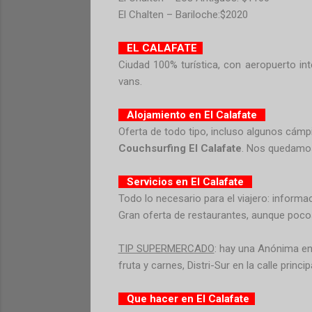
El Chalten – Bariloche:$2020
EL CALAFATE
Ciudad 100% turística, con aeropuerto in
vans.
Alojamiento en El Calafate
Oferta de todo tipo, incluso algunos cám
Couchsurfing El Calafate
. Nos quedamos 
Servicios en El Calafate
Todo lo necesario para el viajero: informac
Gran oferta de restaurantes, aunque poco
TIP SUPERMERCADO
: hay una Anónima en 
fruta y carnes, Distri-Sur en la calle princ
Que hacer en El Calafate