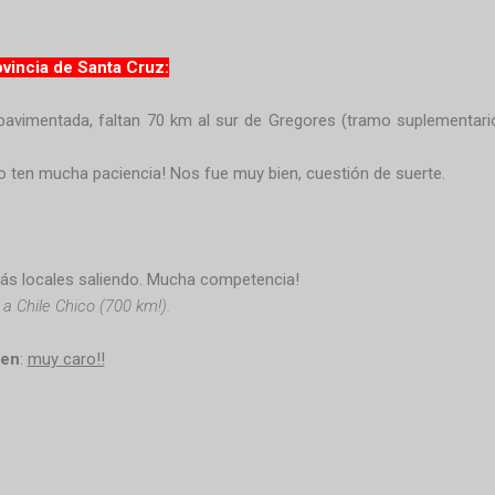
ovincia de Santa Cruz:
avimentada, faltan 70 km al sur de Gregores (tramo suplementario 
do ten mucha paciencia! Nos fue muy bien, cuestión de suerte.
 más locales saliendo. Mucha competencia!
 a Chile Chico (700 km!).
ten
:
muy caro!!