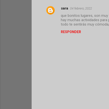
sara
04 febrero, 2022
C
que bonitos lugares, son muy
o
hay muchas actividades para 
m
todo te sentirás muy cómoda, l
e
RESPONDER
n
t
a
r
i
o
s