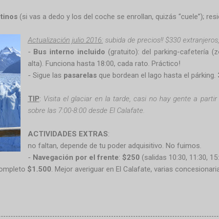
tinos
(si vas a dedo y los del coche se enrollan, quizás “cuele”); re
Actualización julio 2016:
subida de precios!! $330 extranjeros
-
Bus interno incluido
(gratuito): del parking-cafetería 
alta). Funciona hasta 18:00, cada rato. Práctico!
- Sigue las
pasarelas
que bordean el lago hasta el párking.
TIP
:
Visita el glaciar en la tarde, casi no hay gente a parti
sobre las 7:00-8:00 desde El Calafate.
ACTIVIDADES EXTRAS
:
no faltan, depende de tu poder adquisitivo. No fuimos.
-
Navegación por el frente
:
$250
(salidas 10:30, 11:30, 15
completo
$1.500
. Mejor averiguar en El Calafate, varias concesionari