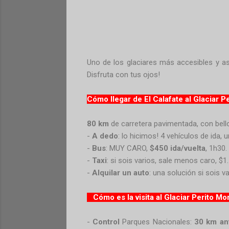
Uno de los glaciares más accesibles y a
Disfruta con tus ojos!
Cómo llegar de El Calafate al Glaciar P
80 km
de carretera pavimentada, con bello
-
A dedo
: lo hicimos! 4 vehículos de ida, u
-
Bus
: MUY CARO,
$450 ida/vuelta
, 1h30.
-
Taxi
: si sois varios, sale menos caro, $
-
Alquilar un auto
: una solución si sois v
Cómo es la visita al Glaciar Perito M
-
Control
Parques Nacionales:
30 km
an