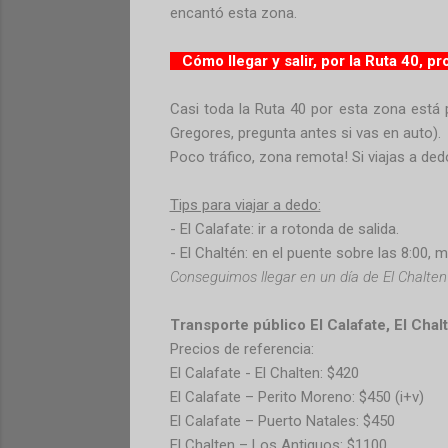
encantó esta zona.
Cómo llegar y salir, por la Ruta 40, pr
Casi toda la Ruta 40 por esta zona está p
Gregores, pregunta antes si vas en auto).
Poco tráfico, zona remota! Si viajas a de
Tips para viajar a dedo:
- El Calafate: ir a rotonda de salida.
- El Chaltén: en el puente sobre las 8:00,
Conseguimos llegar en un día de El Chalten
Transporte público El Calafate, El Chal
Precios de referencia:
El Calafate - El Chalten: $420
El Calafate – Perito Moreno: $450 (i+v)
El Calafate – Puerto Natales: $450
El Chalten – Los Antiguos: $1100