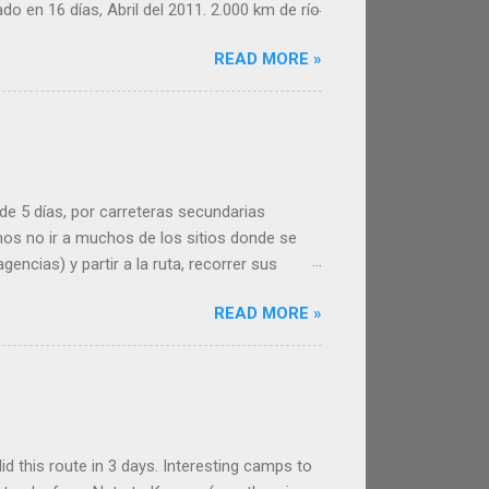
do en 16 días, Abril del 2011. 2.000 km de río
e este inolvidable viaje. Esperamos
READ MORE »
er útil a la hora de organizar tu viaje por el
 y las tres ciudades donde paramos,
diferentes pero tienen en común una vida
a de 5 días, por carreteras secundarias
os no ir a muchos de los sitios donde se
encias) y partir a la ruta, recorrer sus
isfrutar de esta otra Bali. Recorrido
READ MORE »
a que hicimos en moto por Bali fue de casi
paisajes, cultivos, volcanes. Buenas
 Bali, fáciles de evitar. Las gentes de Bali,
d this route in 3 days. Interesting camps to