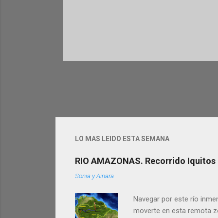
P
u
b
l
i
c
a
r
u
n
c
LO MAS LEIDO ESTA SEMANA
o
m
RIO AMAZONAS. Recorrido Iquitos -
e
n
Sonia y Ainara
t
a
Navegar por este río inmen
r
i
moverte en esta remota zon
o