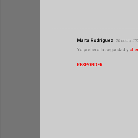
Marta Rodriguez
20 enero, 20
C
Yo prefiero la seguridad y
chec
o
m
RESPONDER
e
n
t
a
r
i
o
s