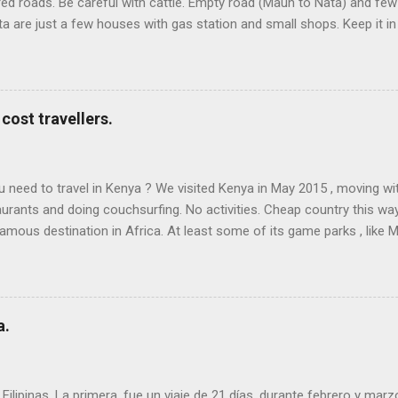
red roads. Be careful with cattle. Empty road (Maun to Nata) and fe
 are just a few houses with gas station and small shops. Keep it in
asane vía Moremi and Chobe NP, shorter but only for 4x4 crossi
(300 km). WHERE TO SLEEP ON THE ROUTE. The best place (for us
km east of Gweta, 200 km east of Maun). It´s an exclusive place, be
 €), a place with big baobabs (lights at night) and a designed pool. 
cost travellers.
ed to travel in Kenya ? We visited Kenya in May 2015 , moving with p
taurants and doing couchsurfing. No activities. Cheap country this way
amous destination in Africa. At least some of its game parks , like 
airobi . But visiting a game park in Kenya is quite expensive as entranc
 a safari tour will cost at least 100-150 $/pp/day . Activities are a
e Shilling (KSh or Sh) In May 2015, the exchange rate was 1 € = 103
c.) and in some tourist hotels, US$ are also used. But also possible to p
a.
lipinas. La primera, fue un viaje de 21 días, durante febrero y marz