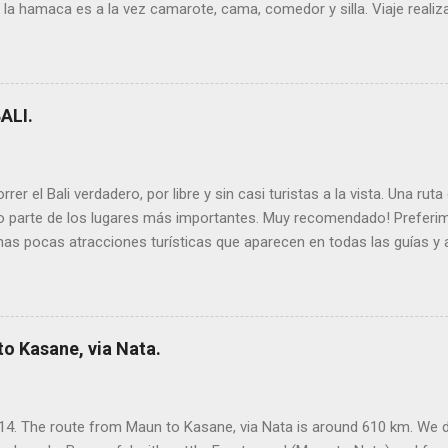
 la hamaca es a la vez camarote, cama, comedor y silla. Viaje realiza
 1.500km en Brasil). ➡ Lee todos los artículos que escribimos sobr
s para organizar tu recorrido Te dejamos la información que te puede s
tal la inmensidad del Amazonas, que parece que navegas por el mar
parecen islas en mitad de la jungla infinita. Todas las ciudades son 
ALI.
er el Bali verdadero, por libre y sin casi turistas a la vista. Una rut
do parte de los lugares más importantes. Muy recomendado! Preferim
nas pocas atracciones turísticas que aparecen en todas las guías y ag
der. Hay mucho por ver! Sin pagar entradas (o pocas) y resulta fácil d
. Para los precios de referencia, el cambio es 1€ = 11.400 Rp La rut
n este mapa (cada día, un color): Lo mejor : la variedad de la isla, 
zonas rurales. Descubrir que sólo hay unos pocos sitios turísticos en
o Kasane, via Nata.
14. The route from Maun to Kasane, via Nata is around 610 km. We di