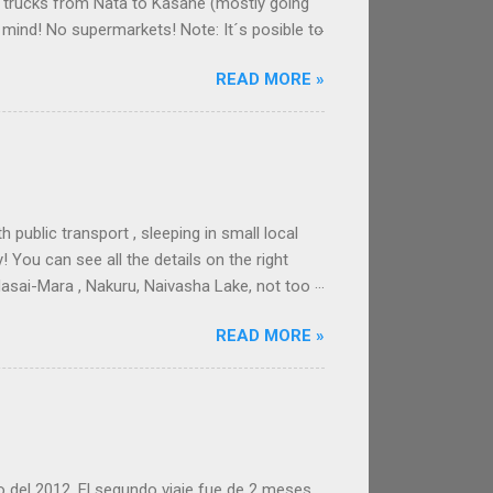
w trucks from Nata to Kasane (mostly going
 mind! No supermarkets! Note: It´s posible to
ng the game parks. ROUTE FROM MAUN TO
READ MORE »
) to sleep on the route between Maun and
autiful decoration, private expensive huts
But there´s also a campsi...
ublic transport , sleeping in small local
! You can see all the details on the right
Masai-Mara , Nakuru, Naivasha Lake, not too
e fees are high. Even if you rent a car! And t
READ MORE »
lways expensive in East Africa! MONEY IN
 Sh. Good ATM rate. For tourist activities
ay in Shillings. ...
o del 2012. El segundo viaje fue de 2 meses,