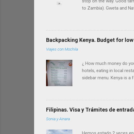
stop on the way. Good tar
to Zambia). Gweta and Nata
drive between Maun and K
NATA From Maun to Nata 
Nata is PLANET BAOBAB (5 
(double room more than 100
Backpacking Kenya. Budget for low 
Viajes con Mochila
¿ How much money do you ne
hotels, eating in local res
sidebar menu. Kenya is a f
far from its big capital, N
o visit game parks joining
KENYA Kenya currency is th
(national parks, safaris, et
Filipinas. Visa y Trámites de entrad
Sonia y Ainara
Hemos estado 2 veces en Fi