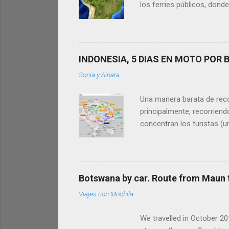
los ferries públicos, donde
Amazonas (500km en Perú +
nuestros tips te sean útile
famoso Río Amazonas. Es 
Iquitos, Leticia y Manaus 
INDONESIA, 5 DIAS EN MOTO POR B
relajada, al ritmo ...
Sonia y Ainara
Una manera barata de recorr
principalmente, recorrien
concentran los turistas (u
parajes y dejarnos sorpren
realizado en mayo del 2012
500 km. Os la presentamos e
carreteras secundarias por 
Botswana by car. Route from Maun t
tranquilas, espirituale...
Viajes con Mochila
We travelled in October 20