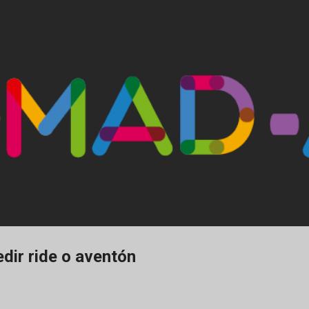
Ir al contenido principal
dir ride o aventón