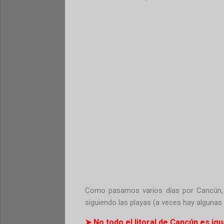
Como pasamos varios días por Cancún
siguiendo las playas (a veces hay algunas
➤ No todo el litoral de Cancún es igu