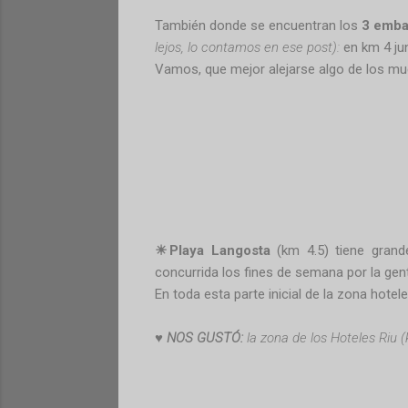
También donde se encuentran los
3 emba
lejos, lo contamos en ese post):
en km 4 jun
Vamos, que mejor alejarse algo de los muel
☀Playa Langosta
(km 4.5)
tiene gran
concurrida los fines de semana por la gen
En toda esta
parte inicial de la zona hotel
♥
NOS GUSTÓ:
la zona de los Hoteles Riu 