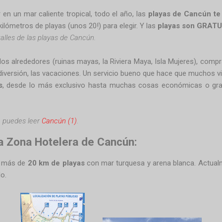
 en un mar caliente tropical, todo el año, las
playas de Cancún
te
kilómetros de playas (unos 20!) para elegir. Y las
playas son GRAT
alles de las playas de Cancún.
a los alrededores (ruinas mayas, la Riviera Maya, Isla Mujeres), comp
 la diversión, las vacaciones. Un servicio bueno que hace que muchos v
s
, desde lo más exclusivo hasta muchas cosas económicas o gratu
, puedes leer
Cancún (1)
.
la Zona Hotelera de Cancún:
y más de
20 km de playas
con mar turquesa y arena blanca. Actualme
o.