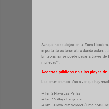
Aunque no te alojes en la Zona Hotelera
importante es tener claro donde están, pa
En teoría no se puede pasar a través de lo
muñecas?).
Accesos públicos en a las playas de
Los enumeramos. Vas a ver que hay muc
➡ km 2 Playa Las Perlas.
➡ km 4.5 Playa Langosta.
➡ km 5 Playa Pez Volador (junto hotel Ca