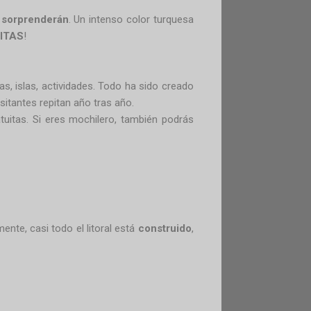
 sorprenderán
. Un intenso color turquesa
UITAS
!
ras, islas, actividades. Todo ha sido creado
isitantes repitan año tras año.
itas. Si eres mochilero, también podrás
nte, casi todo el litoral está
construido
,