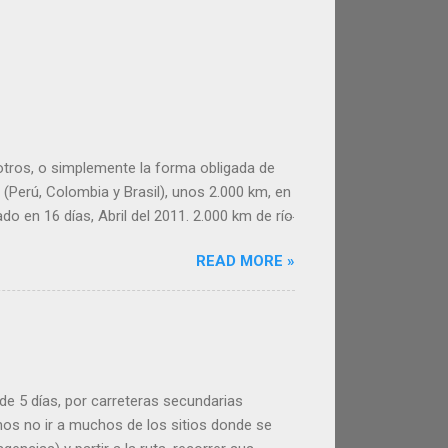
 otros, o simplemente la forma obligada de
(Perú, Colombia y Brasil), unos 2.000 km, en
do en 16 días, Abril del 2011. 2.000 km de río
e este inolvidable viaje. Esperamos
READ MORE »
er útil a la hora de organizar tu viaje por el
 y las tres ciudades donde paramos,
diferentes pero tienen en común una vida
a de 5 días, por carreteras secundarias
os no ir a muchos de los sitios donde se