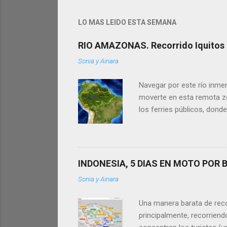
LO MAS LEIDO ESTA SEMANA
RIO AMAZONAS. Recorrido Iquitos -
Sonia y Ainara
Navegar por este río inmen
moverte en esta remota zon
los ferries públicos, donde
Amazonas (500km en Perú +
nuestros tips te sean útile
famoso Río Amazonas. Es 
Iquitos, Leticia y Manaus 
INDONESIA, 5 DIAS EN MOTO POR B
relajada, al ritmo ...
Sonia y Ainara
Una manera barata de recorr
principalmente, recorrien