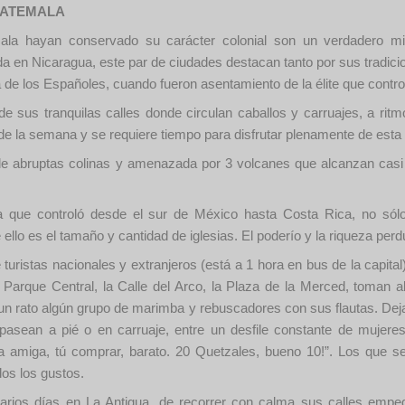
UATEMALA
a hayan conservado su carácter colonial son un verdadero mi
en Nicaragua, este par de ciudades destacan tanto por sus tradicio
 de los Españoles, cuando fueron asentamiento de la élite que contro
de sus tranquilas calles donde circulan caballos y carruajes, a rit
de la semana y se requiere tiempo para disfrutar plenamente de esta
de abruptas colinas y amenazada por 3 volcanes que alcanzan casi
ca que controló desde el sur de México hasta Costa Rica, no sól
llo es el tamaño y cantidad de iglesias. El poderío y la riqueza perd
turistas nacionales y extranjeros (está a 1 hora en bus de la capita
 Parque Central, la Calle del Arco, la Plaza de la Merced, toman a
 un rato algún grupo de marimba y rebuscadores con sus flautas. Deja
asean a pié o en carruaje, entre un desfile constante de mujere
 amiga, tú comprar, barato. 20 Quetzales, bueno 10!”. Los que se
dos los gustos.
 varios días en La Antigua, de recorrer con calma sus calles emp