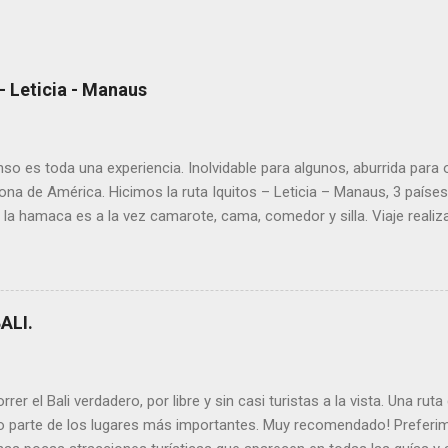
 Leticia - Manaus
so es toda una experiencia. Inolvidable para algunos, aburrida para
a de América. Hicimos la ruta Iquitos – Leticia – Manaus, 3 países 
 la hamaca es a la vez camarote, cama, comedor y silla. Viaje realiza
 1.500km en Brasil). ➡ Lee todos los artículos que escribimos sobr
s para organizar tu recorrido Te dejamos la información que te puede s
tal la inmensidad del Amazonas, que parece que navegas por el mar
parecen islas en mitad de la jungla infinita. Todas las ciudades son 
ALI.
er el Bali verdadero, por libre y sin casi turistas a la vista. Una rut
do parte de los lugares más importantes. Muy recomendado! Preferim