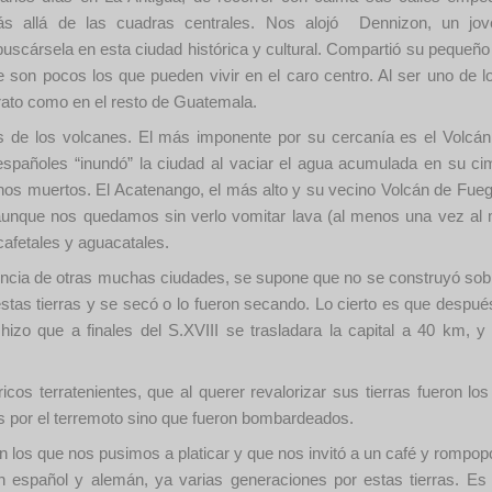
 allá de las cuadras centrales. Nos alojó Dennizon, un jove
buscársela en esta ciudad histórica y cultural. Compartió su pequeño
ue son pocos los que pueden vivir en el caro centro. Al ser uno de l
arato como en el resto de Guatemala.
as de los volcanes. El más imponente por su cercanía es el Volcá
 españoles “inundó” la ciudad al vaciar el agua acumulada en su ci
hos muertos. El Acatenango, el más alto y su vecino Volcán de Fueg
unque nos quedamos sin verlo vomitar lava (al menos una vez al me
afetales y aguacatales.
ferencia de otras muchas ciudades, se supone que no se construyó so
stas tierras y se secó o lo fueron secando. Lo cierto es que después
hizo que a finales del S.XVIII se trasladara la capital a 40 km, y
icos terratenientes, que al querer revalorizar sus tierras fueron los 
os por el terremoto sino que fueron bombardeados.
n los que nos pusimos a platicar y que nos invitó a un café y rompo
en español y alemán, ya varias generaciones por estas tierras. E