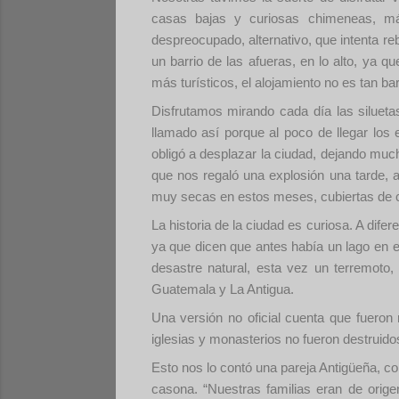
casas bajas y curiosas chimeneas, más
despreocupado, alternativo, que intenta re
un barrio de las afueras, en lo alto, ya q
más turísticos, el alojamiento no es tan b
Disfrutamos mirando cada día las siluet
llamado así porque al poco de llegar los
obligó a desplazar la ciudad, dejando muc
que nos regaló una explosión una tarde, a
muy secas en estos meses, cubiertas de c
La historia de la ciudad es curiosa. A di
ya que dicen que antes había un lago en e
desastre natural, esta vez un terremoto, 
Guatemala y La Antigua.
Una versión no oficial cuenta que fueron r
iglesias y monasterios no fueron destruid
Esto nos lo contó una pareja Antigüeña, co
casona. “Nuestras familias eran de orig