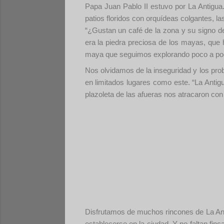
Papa Juan Pablo II estuvo por La Antigua.
patios floridos con orquídeas colgantes, l
“¿Gustan un café de la zona y su signo de
era la piedra preciosa de los mayas, qu
maya que seguimos explorando poco a poco
Nos olvidamos de la inseguridad y los prob
en limitados lugares como este. “La Antig
plazoleta de las afueras nos atracaron con
Disfrutamos de muchos rincones de La Anti
establecerse en la ciudad. Y no faltan fin