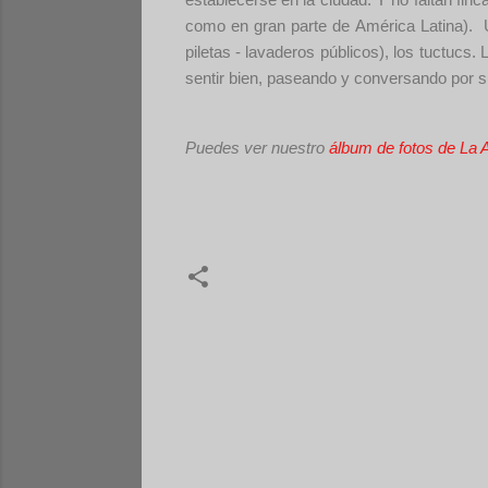
como en gran parte de América Latina).
piletas - lavaderos públicos), los tuctucs
sentir bien, paseando y conversando por s
Puedes ver nuestro
álbum de fotos de La 
C
o
m
e
n
t