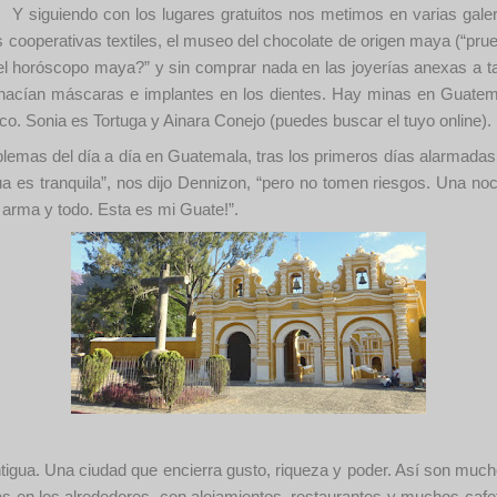
 Y siguiendo con los lugares gratuitos nos metimos en varias galería
as cooperativas textiles, el museo del chocolate de origen maya (“prue
l horóscopo maya?” y sin comprar nada en las joyerías anexas a tal
e hacían máscaras e implantes en los dientes. Hay minas en Guate
. Sonia es Tortuga y Ainara Conejo (puedes buscar el tuyo online).
lemas del día a día en Guatemala, tras los primeros días alarmadas y
ua es tranquila”, nos dijo Dennizon, “pero no tomen riesgos. Una 
 arma y todo. Esta es mi Guate!”.
gua. Una ciudad que encierra gusto, riqueza y poder. Así son much
cas en los alrededores, con alojamientos, restaurantes y muchos caf