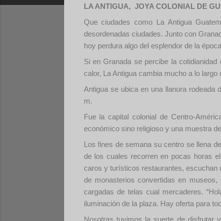
LA ANTIGUA, JOYA COLONIAL DE G
Que ciudades como La Antigua Guatemal
desordenadas ciudades. Junto con Granada 
hoy perdura algo del esplendor de la época
Si en Granada se percibe la cotidianidad 
calor, La Antigua cambia mucho a lo largo 
Antigua se ubica en una llanura rodeada 
m.
Fue la capital colonial de Centro-Améri
económico sino religioso y una muestra de e
Los fines de semana su centro se llena de 
de los cuales recorren en pocas horas el
caros y turísticos restaurantes, escuchan
de monasterios convertidas en museos, p
cargadas de telas cual mercaderes. “Hola
iluminación de la plaza. Hay oferta para to
Nosotras tuvimos la suerte de disfrutar