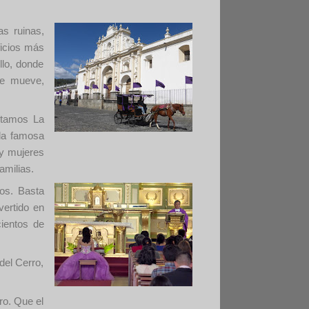
as ruinas,
ficios más
llo, donde
se mueve,
itamos La
la famosa
 y mujeres
amilias.
nos. Basta
vertido en
cientos de
del Cerro,
ro. Que el