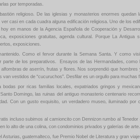
larlas por temporadas.
astión religioso. De las iglesias y monasterios enormes quedan l
 ver casi en cada cuadra alguna edificación religiosa. Uno de los edi
a, hoy en manos de la Agencia Española de Cooperación y Desarro
ca, exposiciones gratuitas, agenda cultural. Porque La Antigua 
iertos, exposiciones.
antenido. Como el fervor durante la Semana Santa. Y como vis
r parte de los preparativos. Ensayos de las Hermandades, como 
s alfombras de aserrín, frutas y flores. Nos sorprendió que hombres
 van vestidos de “cucuruchos”. Desfilar es un orgullo para muchas f
a bodas por ricas familias locales, expatriados gringos y mexica
Santo Domingo, las ruinas del antiguo monasterio centenario recon
udad. Con un gusto exquisito, un verdadero museo, iluminado por 
tis incluso subimos al camioncito con Dennizon rumbo al Tenedor 
en lo alto de una colina, con condominios privados y galerías de arte.
 Asturias, guatemalteco, fue Premio Nobel de Literatura y gran viaje