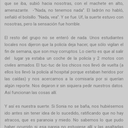
que se iba, subió hacia nosotras, con el machete en alto,
amenazante. -“Nada, no tenemos nada”. El ladrón no habló,
señaló el bolsillo. “Nada, vea”. Y se fue. Uf, la suerte estuvo con
nosotras, pero la sensación fue horrible.
El resto del grupo no se enteró de nada. Unos estudiantes
locales nos dijeron que la policía deja hacer, que sólo vigilan el
fin de semana, que son muy corruptos. Lo cierto es que al salir
del lugar ya estaba un coche de la policía y 2 motos con
civiles armados. El tuc-tuc de los chicos nos llevó de vuelta (a
ellos los llevó la policía al hospital porque estaban heridos por
las caídas) y nos acercamos a la comisaría por si querían
algún reporte. Nos dejaron ir sin siquiera pedir nuestros datos.
Así funcionan las cosas allí.
Y así es nuestra suerte. Si Sonia no se baña, nos hubiésemos
ido antes sin tener idea de lo sucedido, ratificando que no hay
atracos, que es paranoia y miedo. No sabemos lo que pudo
haber ocurrido si esa pareja no estuviese allí y las asaltadas