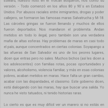
Edward, nuestro host en el Volcán Boquerón, nos contó su
versión. - Todo comenzó en los años 80 y 90´s en Estados
Unidos. Por abusos raciales entre inmigrantes, drogas y poder
callejero, se formaron las famosas maras Salvatrucha y M-18.
Las cárceles gringas se fueron llenando y muchos de ellos
fueron deportados. Nos mandaron el problemita. Andan
metidos en todo lo ilegal, pero también son una verdadera
mafia de altas esferas. Hay problemas de maras en casi todo
el país, aunque concentrados en ciertas colonias. Soyapango a
las afueras de San Salvador es uno de los peores lugares,
dicen que entras pero no sales. Muchos bichos (así les dicen a
los adolescentes) con familias rotas, pocas oportunidades y
valores, alcoholismo, violencia familiar, y más en esas colonias
pobres, acaban metidos en maras. Hace falta un gran cambio,
acabar con las disparidades, el clasismo. Este gobierno dicen,
está dialogando con las maras, hay que buscar una salida. Yo
nunca he visto tatuados, ni tenido historias raras.
Lo cierto es que es muy difícil ver un marero si no estás en