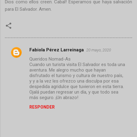
Dios como ellos creen. Cabal! Esperamos que haya salvación
para El Salvador. Amen.
Fabiola Pérez Larreinaga
20 mayo, 2020
C
Queridos Nomad-As
o
Cuando un turista visita El Salvador es toda una
m
aventura. Me alegro mucho que hayan
disfrutado el turismo y cultura de nuestro país,
e
y y a la vez les ofrezco una disculpa por esa
despedida agridulce que tuvieron en esta tierra.
n
Ojalá puedan regresar un día, y que todo sea
t
más seguro. ¡Un abrazo!
a
RESPONDER
r
i
o