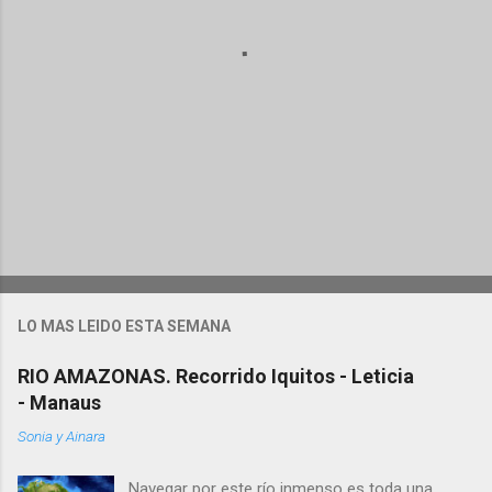
s
P
u
b
l
LO MAS LEIDO ESTA SEMANA
i
c
RIO AMAZONAS. Recorrido Iquitos - Leticia
a
- Manaus
r
u
Sonia y Ainara
n
c
o
Navegar por este río inmenso es toda una