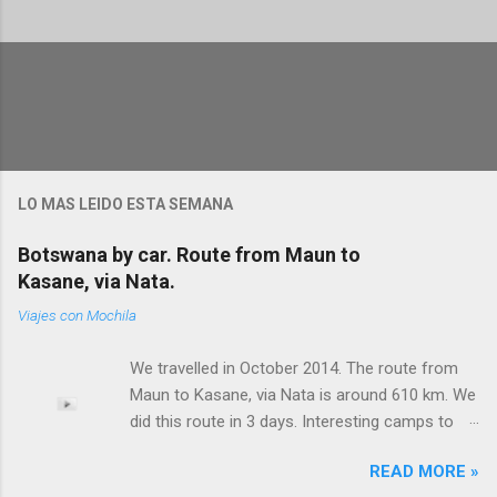
P
u
b
l
i
c
a
r
u
LO MAS LEIDO ESTA SEMANA
n
c
Botswana by car. Route from Maun to
o
m
Kasane, via Nata.
e
n
Viajes con Mochila
t
a
We travelled in October 2014. The route from
r
i
Maun to Kasane, via Nata is around 610 km. We
o
did this route in 3 days. Interesting camps to
stop on the way. Good tarred roads. Be careful
READ MORE »
with cattle. Empty road (Maun to Nata) and few