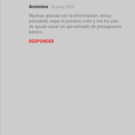
Anónimo
16 junio, 2023
C
Muchas gracias por la información, estoy
o
pensando viajar el próximo mes y me ha sido
m
de ayuda sacar un aproximado de presupuesto
básico.
e
RESPONDER
n
t
a
r
i
o
s