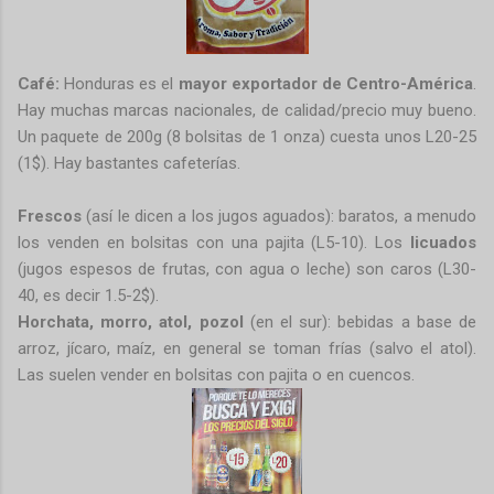
Café:
Honduras es el
mayor exportador de Centro-América
.
Hay muchas marcas nacionales, de calidad/precio muy bueno.
Un paquete de 200g (8 bolsitas de 1 onza) cuesta unos L20-25
(1$). Hay bastantes cafeterías.
Frescos
(así le dicen a los jugos aguados): baratos, a menudo
los venden en bolsitas con una pajita (L5-10). Los
licuados
(jugos espesos de frutas, con agua o leche) son caros (L30-
40, es decir 1.5-2$).
Horchata, morro, atol, pozol
(en el sur):
bebidas a base de
arroz, jícaro, maíz, en general se toman frías (salvo el atol).
Las suelen vender en bolsitas con pajita o en cuencos.