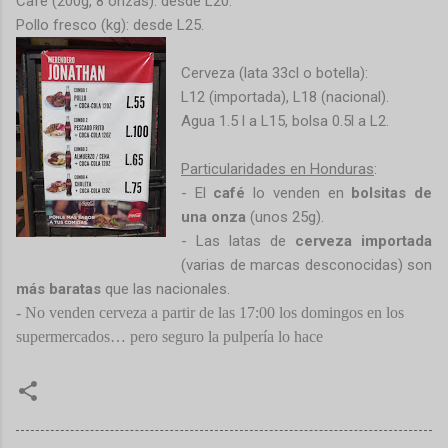
Café (200g, 8 onzas): desde L20.
Pollo fresco (kg): desde L25.
Cerveza (lata 33cl o botella):
L12 (importada), L18 (nacional).
Agua 1.5 l a L15, bolsa 0.5l a L2.
Particularidades en Honduras
:
- El
café
lo venden en
bolsitas de
una onza
(unos 25g).
- Las latas de
cerveza importada
(varias de marcas desconocidas) son
más baratas
que las nacionales.
- No venden cerveza a partir de las 17:00 los domingos en los
supermercados… pero seguro la pulpería lo hace