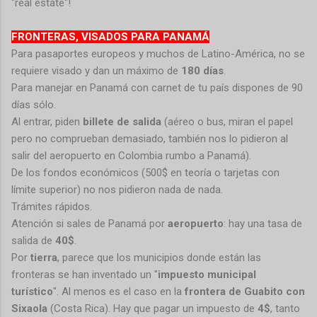
"real estate"!
FRONTERAS, VISADOS PARA PANAMÁ
Para pasaportes europeos y muchos de Latino-América, no se
requiere visado y dan un máximo de
180 días
.
Para manejar en Panamá con carnet de tu país dispones de 90
días sólo.
Al entrar, piden
billete de salida
(aéreo o bus, miran el papel
pero no comprueban demasiado, también nos lo pidieron al
salir del aeropuerto en Colombia rumbo a Panamá).
De los fondos económicos (500$ en teoría o tarjetas con
límite superior) no nos pidieron nada de nada.
Trámites rápidos.
Atención si sales de Panamá por
aeropuerto
: hay una tasa de
salida de
40$
.
Por
tierra
, parece que los municipios donde están las
fronteras se han inventado un "
impuesto municipal
turístico
". Al menos es el caso en la
frontera de Guabito con
Sixaola
(Costa Rica). Hay que pagar un impuesto de
4$
, tanto