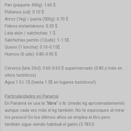
Pan (paquete 450g): 1.60 $.
Plátanos (ud): 0.10 $.
Arroz (1kg) / pasta (500g): 0.70 $.
Fideos instantáneos: 0.30 $.
Lata atún / salchichas: 1 $.
Salchichas perrito (12uds): 1-1.5$.
Queso (1 loncha): 0.10-0.15$.
Huevos (6 uds): 0.80-0.90 $.
Cerveza (lata 33cl): 0.60-0.65 $ supermercado (0.80 y más en
sitios turísticos).
Agua 1.5 l: 1$ (hasta 1.5$ en lugares turísticos!).
Particularidades en Panamá
:
En Panamá se usa la “
libra
” o lb. (medio kg aproximadamente)
aunque cada vez más el kg también. No te equivoques al mirar
los precios! En los últimos años se emplea el litro pero
también sigue siendo habitual el galón (3.785 l).