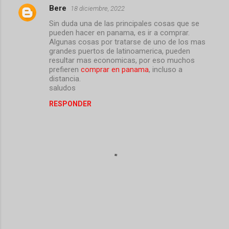
Bere
18 diciembre, 2022
C
Sin duda una de las principales cosas que se
o
pueden hacer en panama, es ir a comprar.
m
Algunas cosas por tratarse de uno de los mas
grandes puertos de latinoamerica, pueden
e
resultar mas economicas, por eso muchos
prefieren
comprar en panama
, incluso a
n
distancia.
t
saludos
a
RESPONDER
r
i
o
s