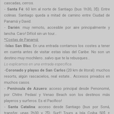
cascadas, cerros.
-
Santa Fé
: 60 km al norte de Santiago (bus 1h30, 3$). Entre
colinas. Santiago queda a mitad de camino entre Ciudad de
Panamá y David.
-
Darién
: muy remoto, accesible por aire principalmente y
lancha. Caro! Difícil sin un tour…
*Costas de Panamá:
-
Islas San Blas
. En una entrada contamos los costes a tener
en cuenta antes de visitar estas islas del Caribe. No son un
destino muy mochilero…salvo que te la rebusques…
Lo explicamos en una entrada específica.
-
Coronado y playas de San Carlos
(20 km de litoral): muchos
resorts, algún rascacielos, real estate… Accesos privados en
muchos casos.
-
Península de Azuero
: acceso principal desde Penonomé,
por Chitre. Pedasí y Venao Beach son los destinos más
playeros y surferos. Es el Pacífico!
-
Santa Catalina
: acceso desde Santiago (bus por Soná,
transfer, unas 2h30 y 7$). Surf! Tours a Isla Coiba 50$ +