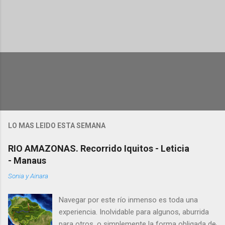
P
u
b
l
i
c
a
r
u
LO MAS LEIDO ESTA SEMANA
n
c
RIO AMAZONAS. Recorrido Iquitos - Leticia
o
m
- Manaus
e
n
Sonia y Ainara
t
a
Navegar por este río inmenso es toda una
r
i
experiencia. Inolvidable para algunos, aburrida
o
para otros, o simplemente la forma obligada de