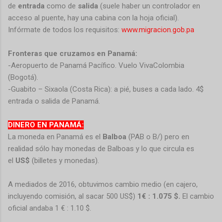
de
entrada
como de
salida
(suele haber un controlador en
acceso al puente, hay una cabina con la hoja oficial).
Infórmate de todos los requisitos:
www.migracion.gob.pa
Fronteras que cruzamos en Panamá:
-Aeropuerto de Panamá Pacífico. Vuelo VivaColombia
(Bogotá).
-Guabito – Sixaola (Costa Rica): a pié, buses a cada lado. 4$
entrada o salida de Panamá.
DINERO EN PANAMÁ:
La moneda en Panamá es el
Balboa
(PAB o B/) pero en
realidad sólo hay monedas de Balboas y lo que circula es
el
US$
(billetes y monedas).
A mediados de 2016, obtuvimos cambio medio (en cajero,
incluyendo comisión, al sacar 500 US$)
1€ : 1.075 $.
El cambio
oficial andaba 1 € : 1.10 $.