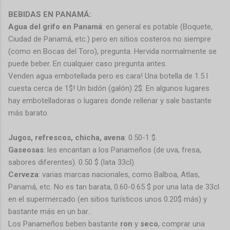
BEBIDAS EN PANAMÁ:
Agua del grifo en Panamá
: en general es potable (Boquete,
Ciudad de Panamá, etc.) pero en sitios costeros no siempre
(como en Bocas del Toro), pregunta. Hervida normalmente se
puede beber. En cualquier caso pregunta antes.
Venden agua embotellada pero es cara! Una botella de 1.5 l
cuesta cerca de 1$! Un bidón (galón) 2$. En algunos lugares
hay embotelladoras o lugares donde rellenar y sale bastante
más barato.
Jugos, refrescos, chicha, avena
: 0.50-1 $.
Gaseosas
: les encantan a los Panameños (de uva, fresa,
sabores diferentes). 0.50 $ (lata 33cl).
Cerveza
: varias marcas nacionales, como Balboa, Atlas,
Panamá, etc. No es tan barata, 0.60-0.65 $ por una lata de 33cl
en el supermercado (en sitios turísticos unos 0.20$ más) y
bastante más en un bar…
Los Panameños beben bastante
ron
y
seco
, comprar una