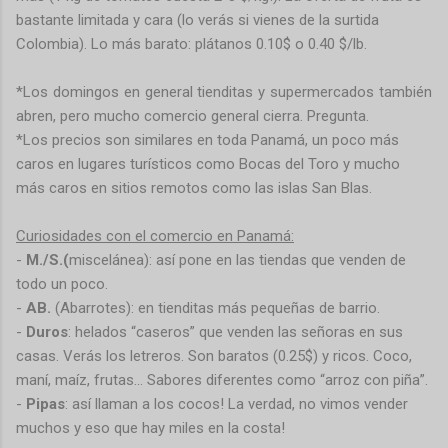
bastante limitada y cara (lo verás si vienes de la surtida
Colombia). Lo más barato: plátanos 0.10$ o 0.40 $/lb.
*Los domingos en general tienditas y supermercados también
abren, pero mucho comercio general cierra. Pregunta.
*Los precios son similares en toda Panamá, un poco más
caros en lugares turísticos como Bocas del Toro y mucho
más caros en sitios remotos como las islas San Blas.
Curiosidades con el comercio en Panamá:
-
M./S.(
miscelánea): así pone en las tiendas que venden de
todo un poco.
-
AB.
(Abarrotes): en tienditas más pequeñas de barrio.
-
Duros
: helados “caseros” que venden las señoras en sus
casas. Verás los letreros. Son baratos (0.25$) y ricos. Coco,
maní, maíz, frutas… Sabores diferentes como “arroz con piña”.
-
Pipas
: así llaman a los cocos! La verdad, no vimos vender
muchos y eso que hay miles en la costa!