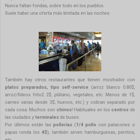
Nunca faltan fondas, sobre todo en los pueblos.
Suele haber una oferta más limitada en las noches.
También hay otros restaurantes que tienen mostrador con
platos preparados, tipo self-service
(arroz blanco 0.80$,
arroz/fideos frito2 2$, plátano, vegetales, etc. Menos de 1$,
carnes varias desde 3$, huevos, etc.) y cobran separado por
cada cosa. Muchos son
chinos
! Habituales en los
centros
de
las ciudades y
terminales
de buses.
Por últimos están las
pollerías
(
1/4 pollo
con patacones o
papas ronda los
4$
), también sirven hamburguesas, perritos,
etc.