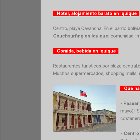
Hotel, alojamiento barato en Iquique
Centro, playa Cavancha. En el barrio boliv
Couchsurfing en Iquique:
comunidad lim
Comida, bebida en Iquique
Restaurantes turísticos por plaza central,
Muchos supermercados, shopping malls, e
Qué hac
-
Pasear 
mayo)! S
costanera
-
Centro 