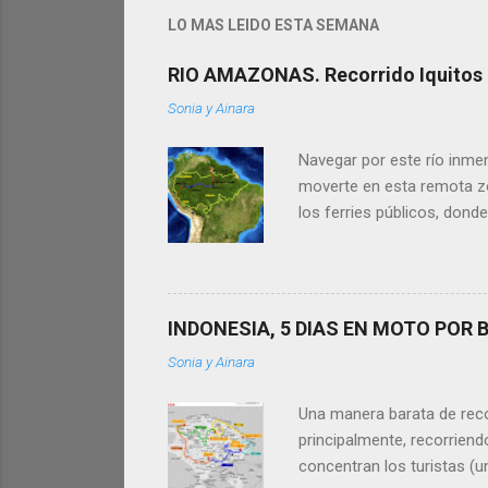
i
LO MAS LEIDO ESTA SEMANA
c
a
RIO AMAZONAS. Recorrido Iquitos -
r
u
Sonia y Ainara
n
c
o
Navegar por este río inmen
m
moverte en esta remota zon
e
n
los ferries públicos, donde
t
Amazonas (500km en Perú +
a
nuestros tips te sean útile
r
i
famoso Río Amazonas. Es 
o
Iquitos, Leticia y Manaus 
INDONESIA, 5 DIAS EN MOTO POR B
relajada, al ritmo ...
Sonia y Ainara
Una manera barata de recorr
principalmente, recorrien
concentran los turistas (u