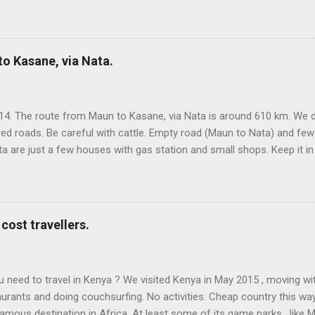
der. Hay mucho por ver! Sin pagar entradas (o pocas) y resulta fácil d
. Para los precios de referencia, el cambio es 1€ = 11.400 Rp La rut
n este mapa (cada día, un color): Lo mejor : la variedad de la isla, 
zonas rurales. Descubrir que sólo hay unos pocos sitios turísticos en
o Kasane, via Nata.
14. The route from Maun to Kasane, via Nata is around 610 km. We di
red roads. Be careful with cattle. Empty road (Maun to Nata) and fe
 are just a few houses with gas station and small shops. Keep it in
asane vía Moremi and Chobe NP, shorter but only for 4x4 crossi
(300 km). WHERE TO SLEEP ON THE ROUTE. The best place (for us
km east of Gweta, 200 km east of Maun). It´s an exclusive place, be
 €), a place with big baobabs (lights at night) and a designed pool. 
cost travellers.
ed to travel in Kenya ? We visited Kenya in May 2015 , moving with p
taurants and doing couchsurfing. No activities. Cheap country this way
amous destination in Africa. At least some of its game parks , like 