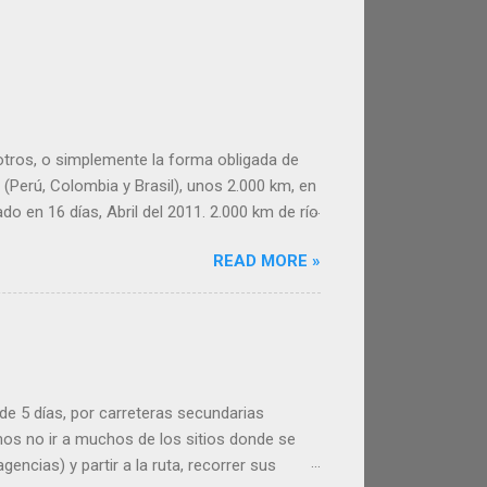
 otros, o simplemente la forma obligada de
(Perú, Colombia y Brasil), unos 2.000 km, en
do en 16 días, Abril del 2011. 2.000 km de río
e este inolvidable viaje. Esperamos
READ MORE »
er útil a la hora de organizar tu viaje por el
 y las tres ciudades donde paramos,
diferentes pero tienen en común una vida
a de 5 días, por carreteras secundarias
os no ir a muchos de los sitios donde se
encias) y partir a la ruta, recorrer sus