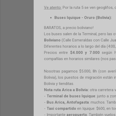
Ve atento:
Por la ruta 5 se ven geoglifos, o
Buses Iquique - Oruro (Bolivia):
BARATOS, a precio boliviano!
Los buses salen de la Terminal, pero las o
Boliviano
(Calle Esmeraldas con Calle Jua
Diferentes horarios a lo largo del día (4:00,
Precios entre
$4.000 y 7.000
según ho
compañías en horarios similares (nos pas
Nosotras pagamos $5.000, 8h (con avería 
Bolivia), los puestos de migración están 
Bolivia y tienditas.
Nota ruta Arica a Bolivia:
otra carretera 
-
Terminal de buses Iquique
: junto a zo
-
Bus Arica, Antofagasta
: muchos. Tamb
-
Taxi compartido
en Iquique: $600, en t
- Importante
aeropuerto
. También vuelos 