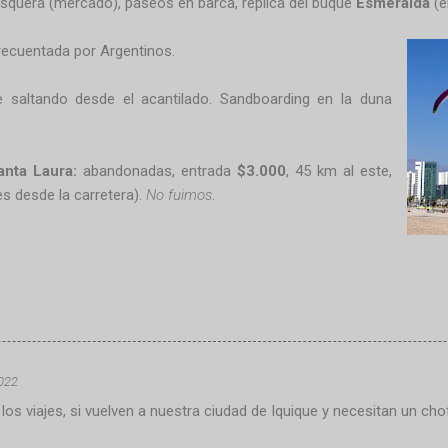
esquera
(mercado), paseos en barca, replica del buque
Esmeralda
(e
recuentada por Argentinos.
 saltando desde el acantilado. Sandboarding en la duna
anta Laura:
abandonadas, entrada
$3.000
, 45 km al este,
es desde la carretera).
No fuimos
.
2022
los viajes, si vuelven a nuestra ciudad de Iquique y necesitan un ch