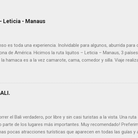
 Leticia - Manaus
so es toda una experiencia. Inolvidable para algunos, aburrida para
a de América. Hicimos la ruta Iquitos – Leticia – Manaus, 3 países 
 la hamaca es a la vez camarote, cama, comedor y silla. Viaje realiza
 1.500km en Brasil). ➡ Lee todos los artículos que escribimos sobr
s para organizar tu recorrido Te dejamos la información que te puede s
tal la inmensidad del Amazonas, que parece que navegas por el mar
parecen islas en mitad de la jungla infinita. Todas las ciudades son 
ALI.
er el Bali verdadero, por libre y sin casi turistas a la vista. Una rut
do parte de los lugares más importantes. Muy recomendado! Preferim
nas pocas atracciones turísticas que aparecen en todas las guías y ag