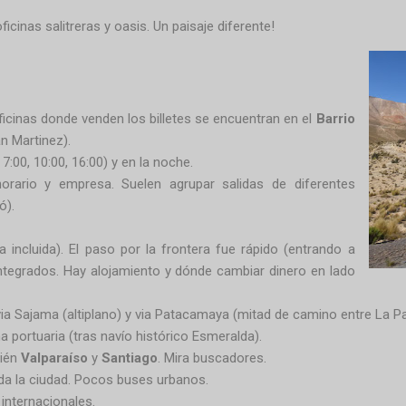
ficinas salitreras y oasis. Un paisaje diferente!
ficinas donde venden los billetes se encuentran en el
Barrio
n Martinez).
 7:00, 10:00, 16:00) y en la noche.
rario y empresa. Suelen agrupar salidas de diferentes
ó).
incluida). El paso por la frontera fue rápido (entrando a
integrados. Hay
alojamiento y
dónde cambiar dinero en lado
via Sajama (altiplano) y via Patacamaya (mitad de camino entre La P
na portuaria (tras navío histórico Esmeralda).
ién
Valparaíso
y
Santiago
. Mira buscadores.
oda la ciudad. Pocos buses urbanos.
internacionales.