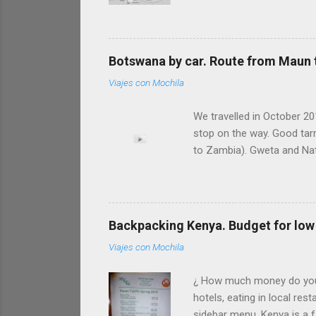
parajes y dejarnos sorpren
realizado en mayo del 2012
500 km. Os la presentamos e
carreteras secundarias por 
Botswana by car. Route from Maun t
tranquilas, espirituale...
Viajes con Mochila
We travelled in October 20
stop on the way. Good tar
to Zambia). Gweta and Nata
drive between Maun and K
NATA From Maun to Nata 
Nata is PLANET BAOBAB (5 
(double room more than 100
Backpacking Kenya. Budget for low 
Viajes con Mochila
¿ How much money do you ne
hotels, eating in local res
sidebar menu. Kenya is a f