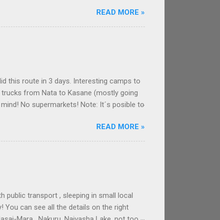
isfrutar de esta otra Bali. Recorrido
READ MORE »
a que hicimos en moto por Bali fue de casi
paisajes, cultivos, volcanes. Buenas
 Bali, fáciles de evitar. Las gentes de Bali,
d this route in 3 days. Interesting camps to
w trucks from Nata to Kasane (mostly going
 mind! No supermarkets! Note: It´s posible to
ng the game parks. ROUTE FROM MAUN TO
READ MORE »
) to sleep on the route between Maun and
autiful decoration, private expensive huts
But there´s also a campsi...
ublic transport , sleeping in small local
! You can see all the details on the right
Masai-Mara , Nakuru, Naivasha Lake, not too