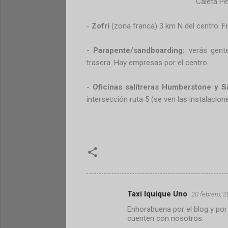
Caleta P
-
Zofri
(zona franca) 3 km N del centro. F
-
Parapente/sandboarding:
verás gente
trasera. Hay empresas por el centro.
-
Oficinas salitreras Humberstone y S
intersección ruta 5 (se ven las instalacion
Taxi Iquique Uno
20 febrero, 
C
Enhorabuena por el blog y por 
o
cuenten con nosotros.
m