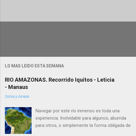
P
u
b
l
i
c
a
r
u
LO MAS LEIDO ESTA SEMANA
n
c
RIO AMAZONAS. Recorrido Iquitos - Leticia
o
m
- Manaus
e
n
Sonia y Ainara
t
a
Navegar por este río inmenso es toda una
r
i
experiencia. Inolvidable para algunos, aburrida
o
para otros, o simplemente la forma obligada de
moverte en esta remota zona de América.