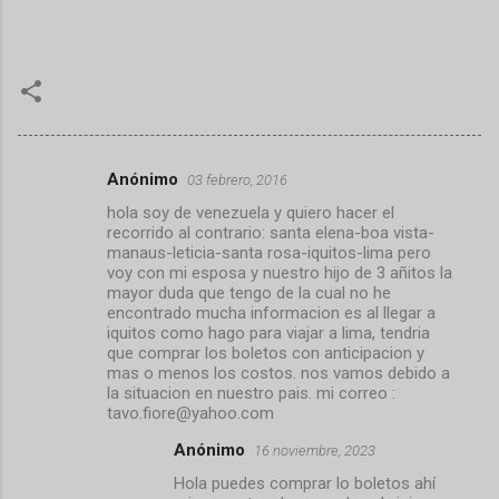
Anónimo
03 febrero, 2016
C
hola soy de venezuela y quiero hacer el
o
recorrido al contrario: santa elena-boa vista-
m
manaus-leticia-santa rosa-iquitos-lima pero
voy con mi esposa y nuestro hijo de 3 añitos la
e
mayor duda que tengo de la cual no he
encontrado mucha informacion es al llegar a
n
iquitos como hago para viajar a lima, tendria
t
que comprar los boletos con anticipacion y
mas o menos los costos. nos vamos debido a
a
la situacion en nuestro pais. mi correo :
r
tavo.fiore@yahoo.com
i
Anónimo
16 noviembre, 2023
o
Hola puedes comprar lo boletos ahí