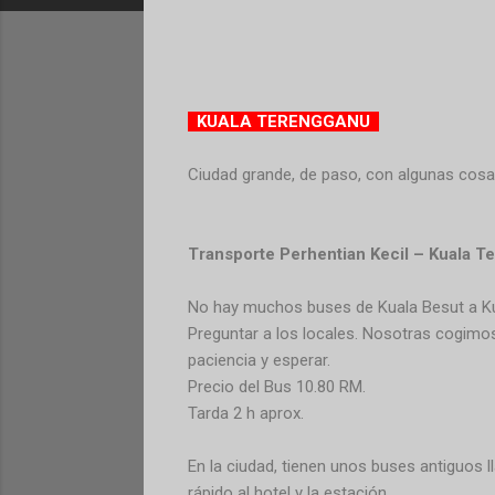
KUALA TERENGGANU
Ciudad grande, de paso, con algunas cosas
Transporte Perhentian Kecil – Kuala T
No hay muchos buses de Kuala Besut a Kua
Preguntar a los locales. Nosotras cogimos
paciencia y esperar.
Precio del Bus 10.80 RM.
Tarda 2 h aprox.
En la ciudad, tienen unos buses antiguos ll
rápido al hotel y la estación.