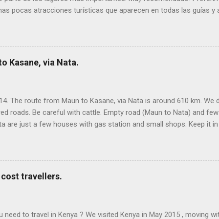
nas pocas atracciones turísticas que aparecen en todas las guías y ag
der. Hay mucho por ver! Sin pagar entradas (o pocas) y resulta fácil d
. Para los precios de referencia, el cambio es 1€ = 11.400 Rp La rut
n este mapa (cada día, un color): Lo mejor : la variedad de la isla, 
zonas rurales. Descubrir que sólo hay unos pocos sitios turísticos en
o Kasane, via Nata.
14. The route from Maun to Kasane, via Nata is around 610 km. We di
red roads. Be careful with cattle. Empty road (Maun to Nata) and fe
 are just a few houses with gas station and small shops. Keep it in
asane vía Moremi and Chobe NP, shorter but only for 4x4 crossi
(300 km). WHERE TO SLEEP ON THE ROUTE. The best place (for us
km east of Gweta, 200 km east of Maun). It´s an exclusive place, be
 €), a place with big baobabs (lights at night) and a designed pool. 
cost travellers.
ed to travel in Kenya ? We visited Kenya in May 2015 , moving with p