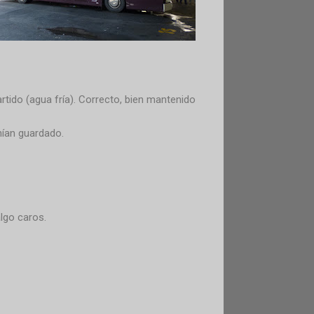
tido (agua fría). Correcto, bien mantenido
nían guardado.
lgo caros.