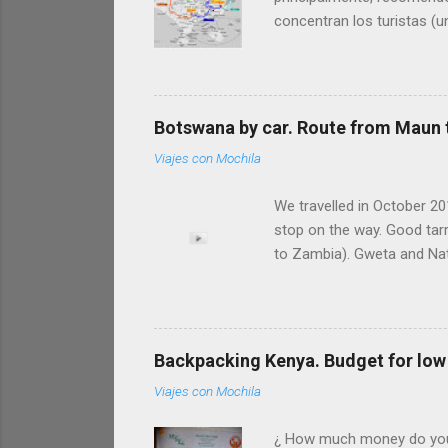
concentran los turistas (u
parajes y dejarnos sorpren
realizado en mayo del 2012
500 km. Os la presentamos e
carreteras secundarias por 
Botswana by car. Route from Maun t
tranquilas, espirituale...
Viajes con Mochila
We travelled in October 20
stop on the way. Good tar
to Zambia). Gweta and Nata
drive between Maun and K
NATA From Maun to Nata 
Nata is PLANET BAOBAB (5 
(double room more than 100
Backpacking Kenya. Budget for low 
Viajes con Mochila
¿ How much money do you ne