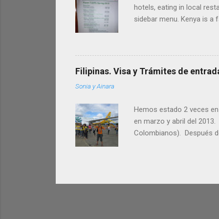
hotels, eating in local res
sidebar menu. Kenya is a f
far from its big capital, N
o visit game parks joining
KENYA Kenya currency is th
(national parks, safaris, et
Filipinas. Visa y Trámites de entrad
Sonia y Ainara
Hemos estado 2 veces en Fi
en marzo y abril del 2013
Colombianos). Después de n
pasando de los 21 díasa los
entrada, en el pasaporte. 
la estancia cuando ya se e
Filipinas en el extranjero.