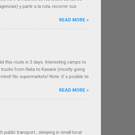
encias) y partir a la ruta, recorrer sus
isfrutar de esta otra Bali. Recorrido
READ MORE »
a que hicimos en moto por Bali fue de casi
paisajes, cultivos, volcanes. Buenas
 Bali, fáciles de evitar. Las gentes de Bali,
d this route in 3 days. Interesting camps to
w trucks from Nata to Kasane (mostly going
 mind! No supermarkets! Note: It´s posible to
ng the game parks. ROUTE FROM MAUN TO
READ MORE »
) to sleep on the route between Maun and
autiful decoration, private expensive huts
But there´s also a campsi...
ublic transport , sleeping in small local