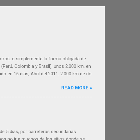
 otros, o simplemente la forma obligada de
(Perú, Colombia y Brasil), unos 2.000 km, en
do en 16 días, Abril del 2011. 2.000 km de río
e este inolvidable viaje. Esperamos
READ MORE »
er útil a la hora de organizar tu viaje por el
 y las tres ciudades donde paramos,
diferentes pero tienen en común una vida
a de 5 días, por carreteras secundarias
os no ir a muchos de los sitios donde se