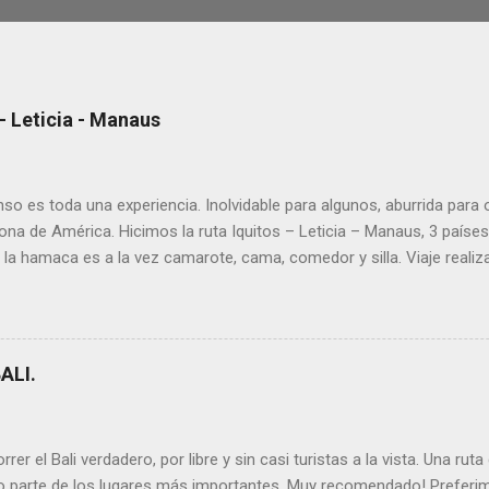
 Leticia - Manaus
so es toda una experiencia. Inolvidable para algunos, aburrida para
a de América. Hicimos la ruta Iquitos – Leticia – Manaus, 3 países 
 la hamaca es a la vez camarote, cama, comedor y silla. Viaje realiza
 1.500km en Brasil). ➡ Lee todos los artículos que escribimos sobr
s para organizar tu recorrido Te dejamos la información que te puede s
tal la inmensidad del Amazonas, que parece que navegas por el mar
parecen islas en mitad de la jungla infinita. Todas las ciudades son 
ALI.
er el Bali verdadero, por libre y sin casi turistas a la vista. Una rut
do parte de los lugares más importantes. Muy recomendado! Preferim