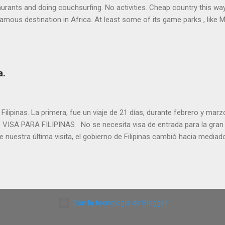
taurants and doing couchsurfing. No activities. Cheap country this way
amous destination in Africa. At least some of its game parks , like 
airobi . But visiting a game park in Kenya is quite expensive as entranc
 a safari tour will cost at least 100-150 $/pp/day . Activities are a
e Shilling (KSh or Sh) In May 2015, the exchange rate was 1 € = 103
c.) and in some tourist hotels, US$ are also used. But also possible to p
a.
lipinas. La primera, fue un viaje de 21 días, durante febrero y marz
. VISA PARA FILIPINAS No se necesita visa de entrada para la gran 
uestra última visita, el gobierno de Filipinas cambió hacia mediados
 30 días a partir de ahora. Una gran noticia para los visitantes! La f
Para estancias mayores ( hasta 59 días ), se debe tramitar un visado
stá en Filipinas, en alguna oficina de inmigración. - Solicitar previa
 La primera vez que fuimos a Filipinas, teníamos previsto estar sólo 21 
Con la tecnología de Blogger