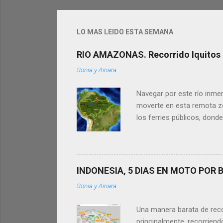
LO MAS LEIDO ESTA SEMANA
RIO AMAZONAS. Recorrido Iquitos -
Sonia y Ainara
Navegar por este río inmen
moverte en esta remota zon
los ferries públicos, donde
Amazonas (500km en Perú +
nuestros tips te sean útile
famoso Río Amazonas. Es 
Iquitos, Leticia y Manaus 
INDONESIA, 5 DIAS EN MOTO POR B
relajada, al ritmo ...
Sonia y Ainara
Una manera barata de recorr
principalmente, recorrien