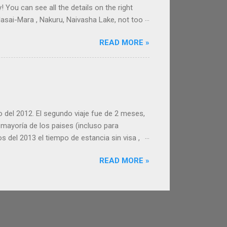
! You can see all the details on the right
Masai-Mara , Nakuru, Naivasha Lake, not too
e fees are high. Even if you rent a car! And t
READ MORE »
lways expensive in East Africa! MONEY IN
 Sh. Good ATM rate. For tourist activities
ay in Shillings. ...
o del 2012. El segundo viaje fue de 2 meses,
mayoría de los paises (incluso para
 del 2013 el tiempo de estancia sin visa ,
echa de salida te la colocan en el sello de
READ MORE »
 . Hay 2 opciones: - Tramitar la extensión de
mente una visa de 59 días, en un consulado de
días...