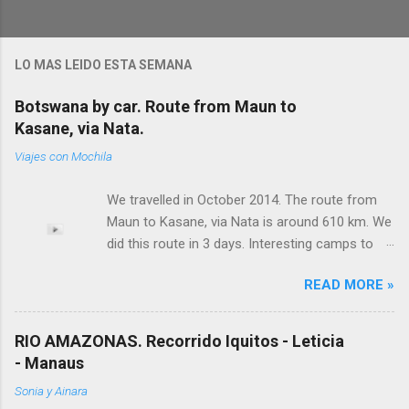
c
a
r
u
LO MAS LEIDO ESTA SEMANA
n
c
Botswana by car. Route from Maun to
o
m
Kasane, via Nata.
e
n
Viajes con Mochila
t
a
We travelled in October 2014. The route from
r
i
Maun to Kasane, via Nata is around 610 km. We
o
did this route in 3 days. Interesting camps to
stop on the way. Good tarred roads. Be careful
READ MORE »
with cattle. Empty road (Maun to Nata) and few
trucks from Nata to Kasane (mostly going to
Zambia). Gweta and Nata are just a few houses
RIO AMAZONAS. Recorrido Iquitos - Leticia
with gas station and small shops. Keep it in
- Manaus
mind! No supermarkets! Note: It´s posible to
Sonia y Ainara
drive between Maun and Kasane vía Moremi