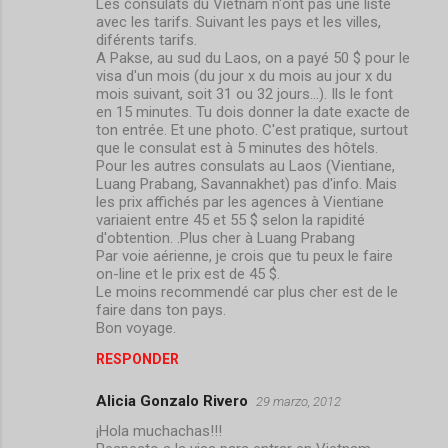
Les consulats du Vietnam n'ont pas une liste
avec les tarifs. Suivant les pays et les villes,
diférents tarifs.
A Pakse, au sud du Laos, on a payé 50 $ pour le
visa d'un mois (du jour x du mois au jour x du
mois suivant, soit 31 ou 32 jours...). Ils le font
en 15 minutes. Tu dois donner la date exacte de
ton entrée. Et une photo. C'est pratique, surtout
que le consulat est à 5 minutes des hôtels.
Pour les autres consulats au Laos (Vientiane,
Luang Prabang, Savannakhet) pas d'info. Mais
les prix affichés par les agences à Vientiane
variaient entre 45 et 55 $ selon la rapidité
d'obtention. .Plus cher à Luang Prabang
Par voie aérienne, je crois que tu peux le faire
on-line et le prix est de 45 $.
Le moins recommendé car plus cher est de le
faire dans ton pays.
Bon voyage.
RESPONDER
Alicia Gonzalo Rivero
29 marzo, 2012
¡Hola muchachas!!!