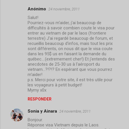
Anónimo
24 noviembre, 2011
C
Salut!
o
Pourriez-vous m'aider, j'ai beaucoup de
m
difficultés à savoir combien coute le visa pour
entrer au vietnam de par le laos (frontiere
e
terrestre) J'ai regardé beaucoup de forum, et
recueillis beaucoup d'infos, mais tout les prix
n
sont différents, on nous dit que le visa coute
t
dans les 95$ us en faisant la demande du
québec....(extremement cher!) Et j'entends des
a
anecdotes de 25-30 us à l'aéroport du
r
vietnam...?!?!? En espérant que vous pourrez
m'aider!
i
p.s. Merci pour votre site, il est très utile pour
o
les voyageurs à petit budget!
Mymy x0x
s
RESPONDER
Sonia y Ainara
24 noviembre, 2011
Bonjour.
Réponse visa Vietnam depuis le Laos.